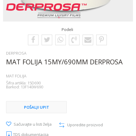
Podeli
DERPROSA
MAT FOLIJA 15MY/690MM DERPROSA
MAT FOLIJA
Šifra artikla:
15D690
Barkod:
13F140W690
POŠALJI UPIT
Sačuvajte u listi želja
Uporedite proizvod
TDS dokumentacija