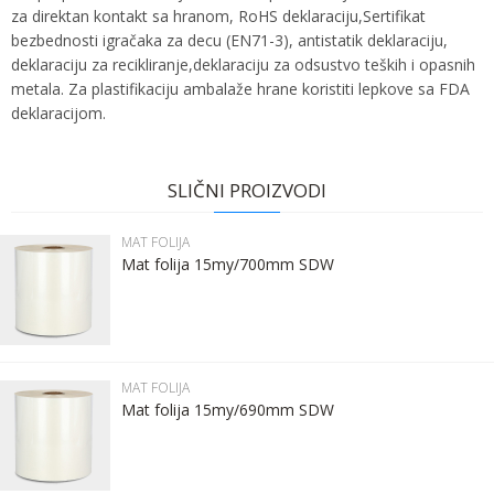
za direktan kontakt sa hranom, RoHS deklaraciju,Sertifikat
bezbednosti igračaka za decu (EN71-3), antistatik deklaraciju,
deklaraciju za recikliranje,deklaraciju za odsustvo teških i opasnih
metala. Za plastifikaciju ambalaže hrane koristiti lepkove sa FDA
deklaracijom.
Ime:
Karakteristika
Vrednost
Ime/Nadimak
Kategorija
MAT FOLIJA
SLIČNI PROIZVODI
Bruto težina za transport
27.6 kg
Prezime:
Email
MAT FOLIJA
Brend
DERPROSA
Mat folija 15my/700mm SDW
Email:
Poruka
Kontakt telefon:
MAT FOLIJA
Mat folija 15my/690mm SDW
Komentar: