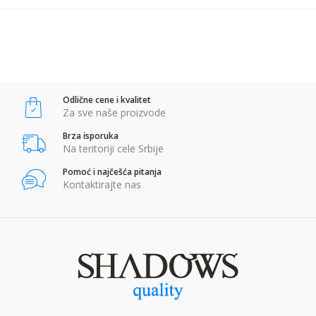
POŠALJI
Anti-spam zaštita - izračunajte koliko je 4 + 1 :
Odlične cene i kvalitet
POŠALJI
Za sve naše proizvode
Brza isporuka
Na teritoriji cele Srbije
Pomoć i najčešća pitanja
Kontaktirajte nas