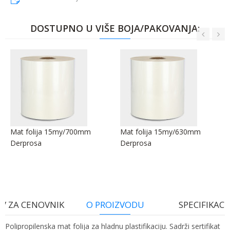
DOSTUPNO U VIŠE BOJA/PAKOVANJA:
Mat folija 15my/700mm
Mat folija 15my/630mm
Derprosa
Derprosa
V ZA CENOVNIK
O PROIZVODU
SPECIFIKACI
Polipropilenska mat folija za hladnu plastifikaciju. Sadrži sertifikat