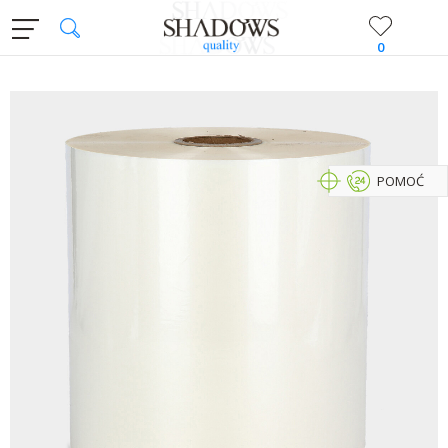
0
POMOĆ