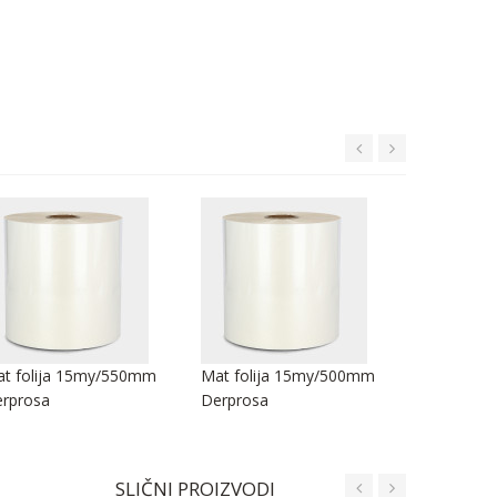
t folija 15my/550mm
Mat folija 15my/500mm
Mat folij
rprosa
Derprosa
Derprosa
SLIČNI PROIZVODI