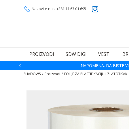
Nazovite nas: +381 11 63 01 695
PROIZVODI
SDW DIGI
VESTI
BR
NAPOMENA: DA BISTE VI
SHADOWS
Proizvodi
FOLIJE ZA PLASTIFIKACIJU I ZLATOTISAK