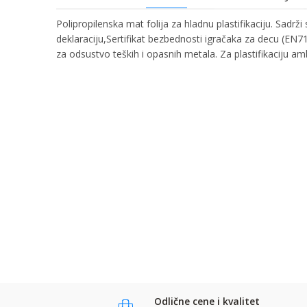
Polipropilenska mat folija za hladnu plastifikaciju. Sadrž
deklaraciju,Sertifikat bezbednosti igračaka za decu (EN71-3
za odsustvo teških i opasnih metala. Za plastifikaciju am
Ime/Nadimak
Ime:
Karakteristika
Kategorija
Bruto težina za transport
Email:
Brend
Poruka
Komentar:
Anti-spam zaštita - izračunajte koliko je 9 - 4 :
POŠALJI
POŠALJI
Odlične cene i kvalitet