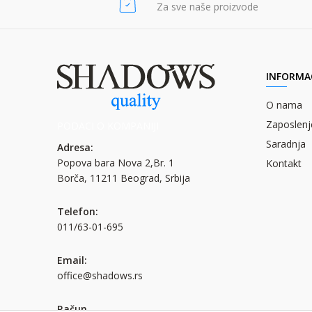
Za sve naše proizvode
INFORMAC
O nama
Zaposlenj
PODACI O KOMPANIJI
Saradnja
Adresa:
Popova bara Nova 2,Br. 1
Kontakt
Borča, 11211 Beograd, Srbija
Telefon:
011/63-01-695
Email:
office@shadows.rs
Račun