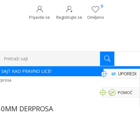
0
Prijavite se
Registrujte se
Omiljeno
Pretraži sajt
 SAJT KAO PRAVNO LICE!
UPOREDI
rprosa
POMOĆ
250MM DERPROSA