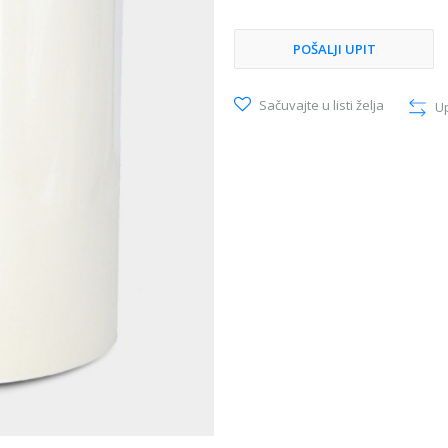
POŠALJI UPIT
Sačuvajte u listi želja
U