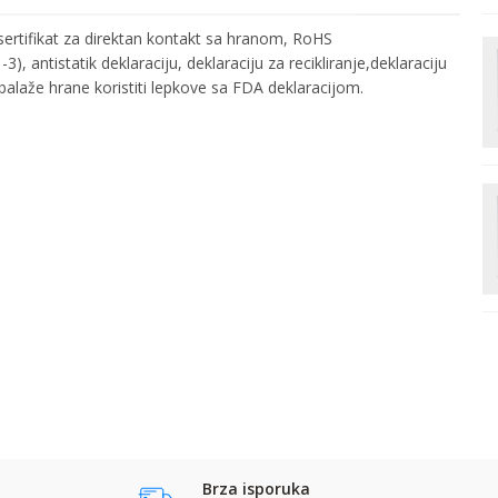
i sertifikat za direktan kontakt sa hranom, RoHS
MAT FOLIJA
), antistatik deklaraciju, deklaraciju za recikliranje,deklaraciju
Mat folija
15my/700mm
balaže hrane koristiti lepkove sa FDA deklaracijom.
Derprosa
Email
Prezime:
Vrednost
MAT FOLIJA
10 kg
Kontakt telefon:
MAT FOLIJA
Mat folija
15my/690mm
DERPROSA
Derprosa
Brza isporuka