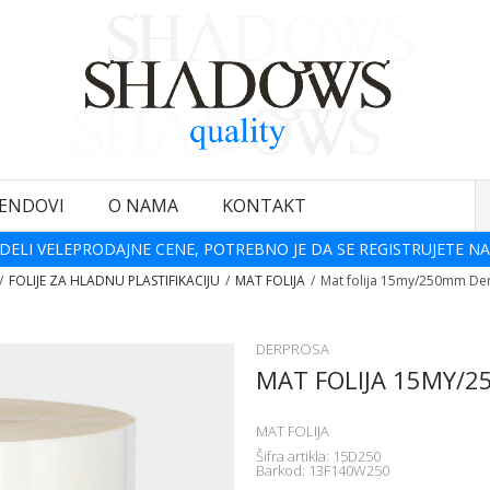
ENDOVI
O NAMA
KONTAKT
DELI VELEPRODAJNE CENE, POTREBNO JE DA SE REGISTRUJETE NA
FOLIJE ZA HLADNU PLASTIFIKACIJU
MAT FOLIJA
Mat folija 15my/250mm De
DERPROSA
MAT FOLIJA 15MY/
MAT FOLIJA
Šifra artikla:
15D250
Barkod:
13F140W250