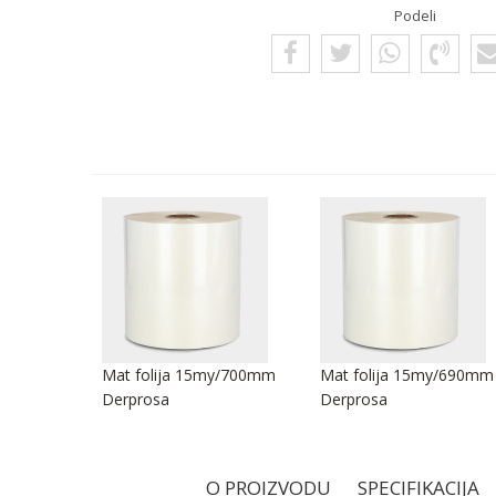
Podeli
y/280mm
Mat folija 15my/700mm
Mat folija 15my/690mm
Derprosa
Derprosa
O PROIZVODU
SPECIFIKACIJA