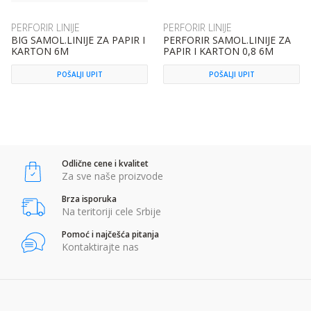
PERFORIR LINIJE
PERFORIR LINIJE
BIG SAMOL.LINIJE ZA PAPIR I
PERFORIR SAMOL.LINIJE ZA
KARTON 6M
PAPIR I KARTON 0,8 6M
POŠALJI UPIT
POŠALJI UPIT
Odlične cene i kvalitet
Za sve naše proizvode
Brza isporuka
Na teritoriji cele Srbije
Pomoć i najčešća pitanja
Kontaktirajte nas