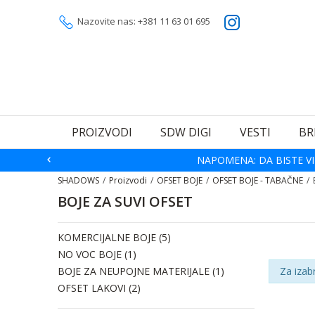
Nazovite nas: +381 11 63 01 695
PROIZVODI
SDW DIGI
VESTI
BR
NAPOMENA: DA BISTE VI
SHADOWS
Proizvodi
OFSET BOJE
OFSET BOJE - TABAČNE
BOJE ZA SUVI OFSET
KOMERCIJALNE BOJE
(5)
NO VOC BOJE
(1)
BOJE ZA NEUPOJNE MATERIJALE
(1)
Za izab
OFSET LAKOVI
(2)