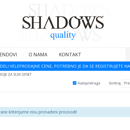
ENDOVI
O NAMA
KONTAKT
DELI VELEPRODAJNE CENE, POTREBNO JE DA SE REGISTRUJETE NA
BOJE ZA SUVI OFSET
Autopretraga
Sortiraj
rane kriterijume nisu pronađeni proizvodi!