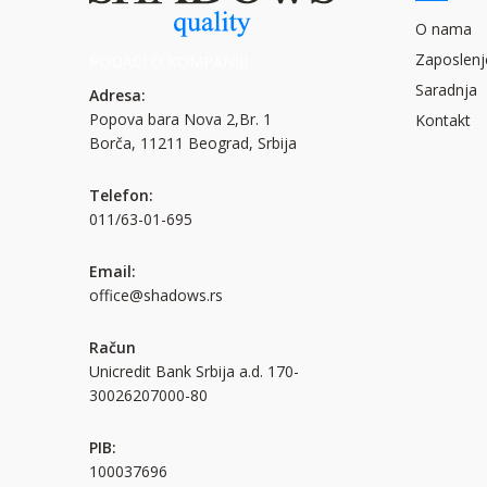
O nama
Zaposlenj
PODACI O KOMPANIJI
Saradnja
Adresa:
Popova bara Nova 2,Br. 1
Kontakt
Borča, 11211 Beograd, Srbija
Telefon:
011/63-01-695
Email:
office@shadows.rs
Račun
Unicredit Bank Srbija a.d. 170-
30026207000-80
PIB:
100037696