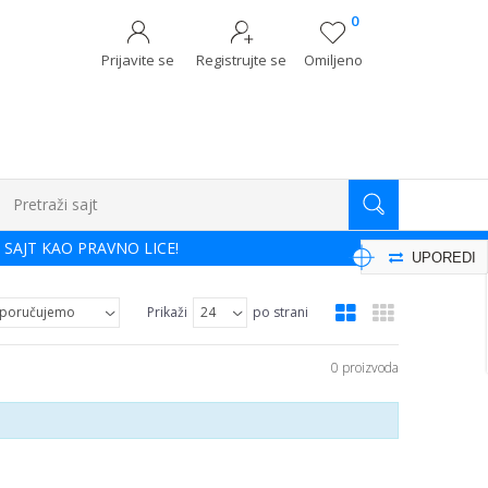
0
Prijavite se
Registrujte se
Omiljeno
Pretraži sajt
 SAJT KAO PRAVNO LICE!
UPOREDI
Prikaži
po strani
0 proizvoda