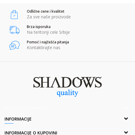
Odlične cene i kvalitet
Za sve naše proizvode
Brza isporuka
Na teritoriji cele Srbije
Pomoć i najčešća pitanja
Kontaktirajte nas
PODACI O KOMPANIJI
Adresa:
INFORMACIJE
Popova bara Nova 2,Br. 1
Borča, 11211 Beograd, Srbija
O nama
INFORMACIJE O KUPOVINI