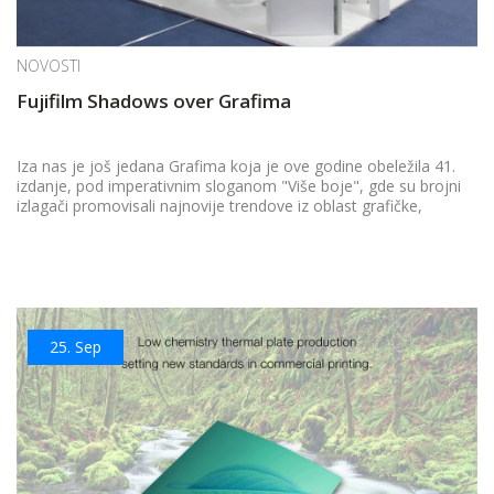
NOVOSTI
Fujifilm Shadows over Grafima
Iza nas je još jedana Grafima koja je ove godine obeležila 41.
izdanje, pod imperativnim sloganom "Više boje", gde su brojni
izlagači promovisali najnovije trendove iz oblast grafičke,
papirne i kreativne industrije, a svojim sadržajem i programom
bila podjednako privlačana za izlagače, poslovne posetioce kao
za i širu publiku.
25.
Sep