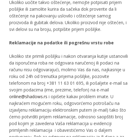
Ukoliko uočite takvo oštećenje, nemojte potpisati prijem
pošiljke ili zamolite kurira da sačeka dok proverite da li
oštećenje na pakovanju uslovilo i oštećenje samog
proizvoda ili gubitak delova. Ukoliko proizvod nije oštećen, i
svi delovi su na broju, potpišite prijem pošiljke.
Reklamacije na podatke ili pogrešnu vrstu robe
Ukoliko ste primili pošiljku i nakon otvaranja kutije ustanovili
da isporučena roba ne odgovara naručenoj ili podaci na
računu nisu odgovarajući, molimo Vas da nas, najkasnije u
roku od 24h od trenutka prijema pošiljke, pozovite
telefonom na broj +381 11 63 01 695, ili pošaljete e-mail sa
svojim podacima (ime, prezime, telefon) na e-mail
online@shadows.rs
i opišete kakav problem imate. U
najkraćem mogućem roku, odgovorćemo potrošaču na
izjavljenu reklamaciju elektronskim putem (e-mail) tako što
ćemo potvrditi prijem reklamacije, odnosno saopštiti broj
pod kojim je zavedena Vaša reklamacija u evidenciji
primljenih reklamacija i obavestićemo Vas o daljem
postupanju. Rok za odgovor na reklamaciju je 8 dana a za