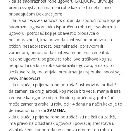
- da se saobraznost robe ugovoru ISKLJUČIVO utvrđuje
prema svojstvima i nameni robe kako je to definisano
pripadajućom Deklaracijom;
- da je sajt
www.shadows.rs
dužan da isporuči robu koja je
saobrazna ugovoru. Ako isporučena roba nije saobrazna
ugovoru, potrošač koji je obavestio prodavca o
nesaobraznosti, ima pravo da zahteva od prodavca da
otkloni nesaobraznost, bez naknade, opravkom ili
zamenom, odnosno da zahteva umanjenje cene ili da
raskine ugovor u pogledu te robe. Sve troškove koji su
neophodni da bi se roba saobrazila ugovoru, a naročito
troškove rada, materijala, preuzimanja i isporuke, snosi sajt
www.shadows.rs
.
- da u slučaju prijema robe potrošač ustanovi da artikal želi
da zameni za drugi artikal, koji može biti veće, manje ili iste
cenovne kategorije od predhodno poručenog, potrošač
može zameniti artikal u roku od 14 dana na način kako je to
definisano na strani
ZAMENA
.
- da u slučaju prijema robe potrošač isti ne želi da zadrži,
ima pravo na odustanak ugovora i povraćaj sredstava u
visini plaćene kupoprodajne cene za predmetnu robu, u