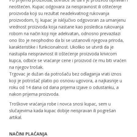
neoštećen. Kupac odgovara za neispravnost ili oštećenje
proizvoda koji su rezultat neadekvatnog rukovanja
proizvodom, tj. kupac je isključivo odgovoran za umanjenu
vrednost proizvoda koja nastane kao posledica rukovanja
robom na način koji nije adekvatan, odnosno prevazilazi
ono što je neophodno da bi se ustanovili njegova priroda,
karakteristike i funkcionalnost. Ukoliko se utvrdi da je
nastupila neispravnost ili oštećenje proizvoda krivicom
kupca, odbiće se vraćanje cene i proizvod će mu biti vraćen
na njegov trošak.
Trgovac je dužan da potrošaču bez odlaganja vrati iznos
koji je potrošač platio po osnovu ugovora, a najkasnije u
roku od 14 dana od dana prijema izjave o odustanku, a
nakon prijema proizvoda.
Troškove vraćanja robe i novca snosi kupac, sem u
slučajevima kada kupac dobije neispravan ili pogrešan
artikal.
NAČINI PLAĆANJA