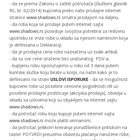
- da se prema Zakonu o zaštiti potrošača (Službeni glasnik
RS, br. 62/2014) kupovina preko naše prodajne internet
stranice
www.shadows.rs
smatra prodajom na daljinu.
- da roba koja se prodaje putem internet sajta
www.shadows.rs
poseduje svojstva potrebna za redovnu
upotrebu te vrste robe u skladu sa njenom namenom koja
je definisana u Deklaraciji;
- da je prodajna cena robe naznačena uz svaki artikal;
- da su sve cene izražene bez uračunatog PDV-a;
- kupljenu robu isporučujemo u roku od 3 dana putem
kurirske službe koju birate u korpi, na način kako je to
definisano na strani
USLOVI ISPORUKE
- da se mogućnost
kupovine robe uz posebne cenovne pogodnosti i∕ili uz
posebne prodajne podsticaje (akcijska prodaja), obavlja u
skladu sa uslovima koji su objavljeni na internet sajtu
www.shadows.rs
.
- da potrošač robu koju kupuje putem internet sajta
www.shadows.rs
može platiti virmanom;
- da potrošač prilikom kreiranja porudžbenice pritiskom na
taster POTVRDI preuzima obavezu plaćanja naručene robe;