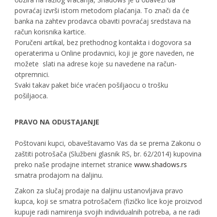
povraćaj izvrši istom metodom plaćanja. To znači da će
banka na zahtev prodavca obaviti povraćaj sredstava na
račun korisnika kartice.
Poručeni artikal, bez prethodnog kontakta i dogovora sa
operaterima u Online prodavnici, koji je gore naveden, ne
možete slati na adrese koje su navedene na račun-
otpremnici.
Svaki takav paket biće vraćen pošiljaocu o trošku
pošiljaoca.
PRAVO NA ODUSTAJANJE
Poštovani kupci, obaveštavamo Vas da se prema Zakonu o
zaštiti potrošača (Službeni glasnik RS, br. 62/2014) kupovina
preko naše prodajne internet stranice
www.shadows.rs
smatra prodajom na daljinu.
Zakon za slučaj prodaje na daljinu ustanovljava pravo
kupca, koji se smatra potrošačem (fizičko lice koje proizvod
kupuje radi namirenja svojih individualnih potreba, a ne radi