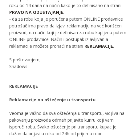
roku od 14 dana na način kako je to definisano na strani
PRAVO NA ODUSTAJANJE
.
- da za robu koja je poručena putem ONLINE prodavnice
potrošač ima pravo da izjavi reklamaciju na već korišćen
proizvod, na način koji je definisan za robu kupljenu putem
ONLINE prodavnice. Način i postupak izjavljivanja
reklamacije možete pronaći na strani
REKLAMACIJE
.
S poštovanjem,
Shadows
REKLAMACIJE
Reklamacije na oštećenje u transportu
Veoma je važno da sva oštećenja u transportu, vidjliva na
pakovanju proizvoda odmah prijavite kuriru koji vam
isporuči robu. Svako oštećenje pri transportu kupac je
dužan da prijavi u roku od 24h od prijema robe.