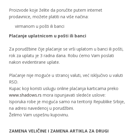
Proizvode koje želite da poručite putem internet
prodavnice, možete platiti na više načina:
virmanom u pošti ili banci
Plaćanje uplatnicom u pošti ili banci
Za porudžbine čije plaćanje se vrši uplatom u banci ili pošti,
rok za uplatu je 3 radna dana. Robu ćemo Vam poslati
nakon evidentirane uplate.
Plaćanje nije moguće u stranoj valuti, već isključivo u valuti
RSD.
Kupac koji koristi uslugu online plaćanja karticama preko
www.shadows.rs
mora ispunjavati sledeće uslove:
Isporuka robe je moguća samo na teritoriji Republike Srbije,
na adresi navedenoj u porudžbini.
Želimo Vam uspešnu kupovinu.
ZAMENA VELIČINE I ZAMENA ARTIKLA ZA DRUGI