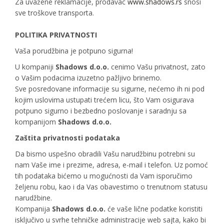
Za uvažene reklamacije, prodavac
www.shadows.rs
snosi
sve troškove transporta.
POLITIKA PRIVATNOSTI
Vaša porudžbina je potpuno sigurna!
U kompaniji
Shadows d.o.o.
cenimo Vašu privatnost, zato
o Vašim podacima izuzetno pažljivo brinemo.
Sve posredovane informacije su sigurne, nećemo ih ni pod
kojim uslovima ustupati trećem licu, što Vam osigurava
potpuno sigurno i bezbedno poslovanje i saradnju sa
kompanijom
Shadows d.o.o.
Zaštita privatnosti podataka
Da bismo uspešno obradili Vašu narudžbinu potrebni su
nam Vaše ime i prezime, adresa, e-mail i telefon. Uz pomoć
tih podataka bićemo u mogućnosti da Vam isporučimo
željenu robu, kao i da Vas obavestimo o trenutnom statusu
narudžbine.
Kompanija
Shadows d.o.o.
će vaše lične podatke koristiti
isključivo u svrhe tehničke administracije web sajta, kako bi