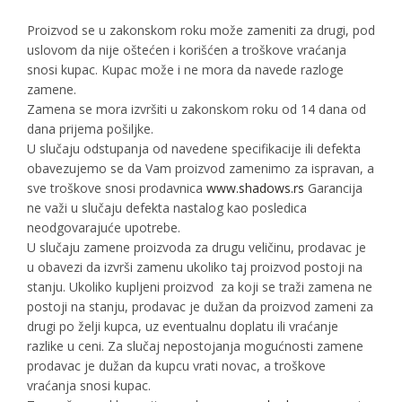
Proizvod se u zakonskom roku može zameniti za drugi, pod
uslovom da nije oštećen i korišćen a troškove vraćanja
snosi kupac. Kupac može i ne mora da navede razloge
zamene.
Zamena se mora izvršiti u zakonskom roku od 14 dana od
dana prijema pošiljke.
U slučaju odstupanja od navedene specifikacije ili defekta
obavezujemo se da Vam proizvod zamenimo za ispravan, a
sve troškove snosi prodavnica
www.shadows.rs
Garancija
ne važi u slučaju defekta nastalog kao posledica
neodgovarajuće upotrebe.
U slučaju zamene proizvoda za drugu veličinu, prodavac je
u obavezi da izvrši zamenu ukoliko taj proizvod postoji na
stanju. Ukoliko kupljeni proizvod za koji se traži zamena ne
postoji na stanju, prodavac je dužan da proizvod zameni za
drugi po želji kupca, uz eventualnu doplatu ili vraćanje
razlike u ceni. Za slučaj nepostojanja mogućnosti zamene
prodavac je dužan da kupcu vrati novac, a troškove
vraćanja snosi kupac.