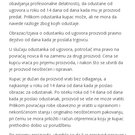
obavljanja profesionalne delatnosti), da odustane od
ugovora u roku od 14 dana od dana kada mu je proizvod
predat. Prilikom odustanka kupac može, ali ne mora da
navede razloge zbog kojih odustaje.
Obrazac/Izjava o odustanku od ugovora proizvodi pravno
dejstvo od dana kada je poslata trgovcu.
U slučaju odustanka od ugovora, potrošač ima pravo na
povraćaj novca ili na zamenu za drugi proizvod. Cena se
kupcu vraća po prijemu proizvoda, i nakon što se utvrdi da
je proizvod neoštećen i ispravan.
Kupac je dužan da proizvod vrati bez odlaganja, a
najkasnije u roku od 14 dana od dana kada je poslao
obrazac za odustanak. Po isteku roka od 14 dana od dana
kada je poslao odustanak, proizvod se više ne moze vratiti.
Prilikom povraćaja robe obavezno je vratiti u ispravnom i
nekorišćenom stanju i originalno neoštećenom pakovanju,
pri čemu se mora priložiti i račun-otpremnica koju je kupac
prethodno dobio uz porudžbinu.
Po prijemu proizvoda, utvrdiće se da li je proizvod ispravan i