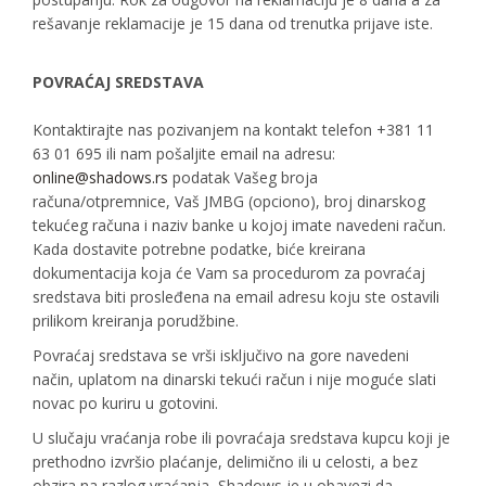
rešavanje reklamacije je 15 dana od trenutka prijave iste.
POVRAĆAJ SREDSTAVA
Kontaktirajte nas pozivanjem na kontakt telefon +381 11
63 01 695 ili nam pošaljite email na adresu:
online@shadows.rs
podatak Vašeg broja
računa/otpremnice, Vaš JMBG (opciono), broj dinarskog
tekućeg računa i naziv banke u kojoj imate navedeni račun.
Kada dostavite potrebne podatke, biće kreirana
dokumentacija koja će Vam sa procedurom za povraćaj
sredstava biti prosleđena na email adresu koju ste ostavili
prilikom kreiranja porudžbine.
Povraćaj sredstava se vrši isključivo na gore navedeni
način, uplatom na dinarski tekući račun i nije moguće slati
novac po kuriru u gotovini.
U slučaju vraćanja robe ili povraćaja sredstava kupcu koji je
prethodno izvršio plaćanje, delimično ili u celosti, a bez
obzira na razlog vraćanja, Shadows je u obavezi da