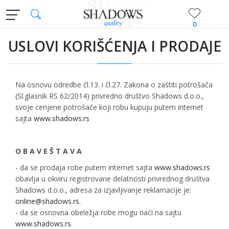
0
USLOVI KORIŠĆENJA I PRODAJE
Na osnovu odredbe čl.13. i čl.27. Zakona o zaštiti potrošača
(Sl.glasnik RS 62/2014) privredno društvo Shadows d.o.o.,
svoje cenjene potrošače koji robu kupuju putem internet
sajta
www.shadows.rs
O B A V E Š T A V A
- da se prodaja robe putem internet sajta
www.shadows.rs
obavlja u okviru registrovane delatnosti privrednog društva
Shadows d.o.o., adresa za izjavljivanje reklamacije je:
online@shadows.rs
.
- da se osnovna obeležja robe mogu naći na sajtu
www.shadows.rs
.