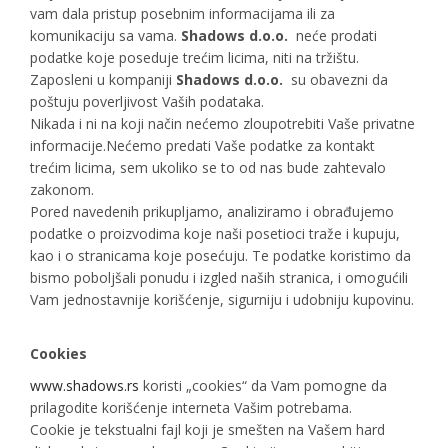
vam dala pristup posebnim informacijama ili za
komunikaciju sa vama.
Shadows d.o.o.
neće prodati
podatke koje poseduje trećim licima, niti na tržištu.
Zaposleni u kompaniji
Shadows d.o.o.
su obavezni da
poštuju poverljivost Vaših podataka.
Nikada i ni na koji način nećemo zloupotrebiti Vaše privatne
informacije.Nećemo predati Vaše podatke za kontakt
trećim licima, sem ukoliko se to od nas bude zahtevalo
zakonom.
Pored navedenih prikupljamo, analiziramo i obrađujemo
podatke o proizvodima koje naši posetioci traže i kupuju,
kao i o stranicama koje posećuju. Te podatke koristimo da
bismo poboljšali ponudu i izgled naših stranica, i omogućili
Vam jednostavnije korišćenje, sigurniju i udobniju kupovinu.
Cookies
www.shadows.rs
koristi „cookies“ da Vam pomogne da
prilagodite korišćenje interneta Vašim potrebama.
Cookie je tekstualni fajl koji je smešten na Vašem hard