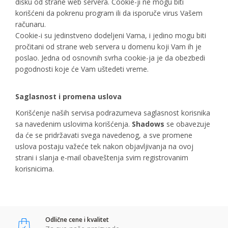
disku od strane web servera. Cookie-ji ne mogu biti
korišćeni da pokrenu program ili da isporuče virus Vašem
računaru.
Cookie-i su jedinstveno dodeljeni Vama, i jedino mogu biti
pročitani od strane web servera u domenu koji Vam ih je
poslao. Jedna od osnovnih svrha cookie-ja je da obezbedi
pogodnosti koje će Vam uštedeti vreme.
Saglasnost i promena uslova
Korišćenje naših servisa podrazumeva saglasnost korisnika
sa navedenim uslovima korišćenja.
Shadows
se obavezuje
da će se pridržavati svega navedenog, a sve promene
uslova postaju važeće tek nakon objavljivanja na ovoj
strani i slanja e-mail obaveštenja svim registrovanim
korisnicima.
Odlične cene i kvalitet