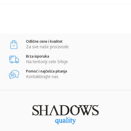
POŠALJI
Anti-spam zaštita - izračunajte koliko je 6 - 1 :
Odlične cene i kvalitet
POŠALJI
Za sve naše proizvode
Brza isporuka
Na teritoriji cele Srbije
Pomoć i najčešća pitanja
Kontaktirajte nas