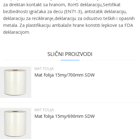
za direktan kontakt sa hranom, RoHS deklaraciju,Sertifikat
bezbednosti igračaka za decu (EN71-3), antistatik deklaraciju,
deklaraciju za recikliranje,deklaraciju za odsustvo teških i opasnih
metala. Za plastifikaciju ambalaže hrane koristiti lepkove sa FDA
deklaracijom.
Ime:
Karakteristika
Vrednost
Ime/Nadimak
Kategorija
MAT FOLIJA
SLIČNI PROIZVODI
Bruto težina za transport
16.8 kg
Prezime:
Email
MAT FOLIJA
Brend
DERPROSA
Mat folija 15my/700mm SDW
Email:
Poruka
Kontakt telefon:
MAT FOLIJA
Mat folija 15my/690mm SDW
Komentar: