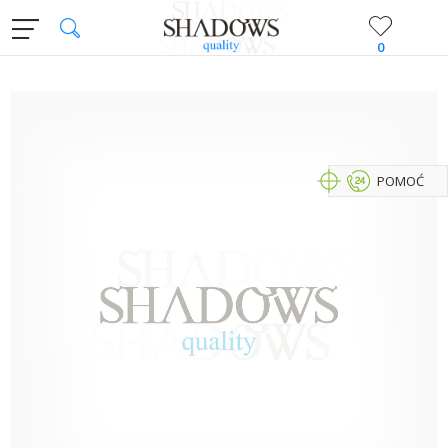
0
POMOĆ