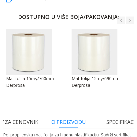
DOSTUPNO U VIŠE BOJA/PAKOVANJA:
Mat folija 15my/700mm
Mat folija 15my/690mm
Derprosa
Derprosa
V ZA CENOVNIK
O PROIZVODU
SPECIFIKACI
Polipropilenska mat folija za hladnu plastifikaciju. Sadrži sertifikat