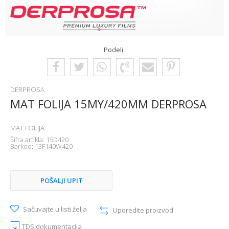
Podeli
DERPROSA
MAT FOLIJA 15MY/420MM DERPROSA
MAT FOLIJA
Šifra artikla:
15D420
Barkod:
13F140W420
POŠALJI UPIT
Sačuvajte u listi želja
Uporedite proizvod
TDS dokumentacija