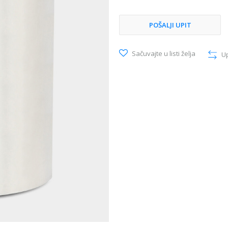
POŠALJI UPIT
Sačuvajte u listi želja
U