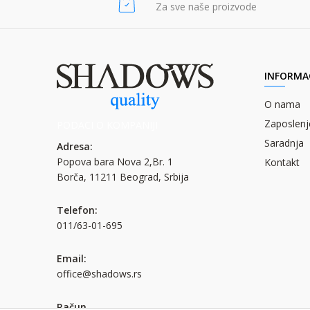
Za sve naše proizvode
INFORMAC
O nama
Zaposlenj
PODACI O KOMPANIJI
Saradnja
Adresa:
Popova bara Nova 2,Br. 1
Kontakt
Borča, 11211 Beograd, Srbija
Telefon:
011/63-01-695
Email:
office@shadows.rs
Račun