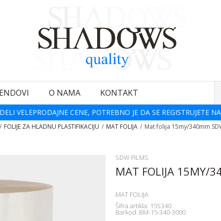
ENDOVI
O NAMA
KONTAKT
DELI VELEPRODAJNE CENE, POTREBNO JE DA SE REGISTRUJETE NA
FOLIJE ZA HLADNU PLASTIFIKACIJU
MAT FOLIJA
Mat folija 15my/340mm S
SDW FILMS
MAT FOLIJA 15MY/
MAT FOLIJA
Šifra artikla:
15S340
Barkod:
BM-15-340-3000