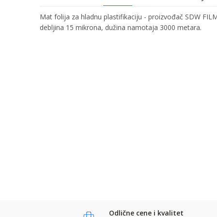
Mat folija za hladnu plastifikaciju - proizvođač SDW FILM
debljina 15 mikrona, dužina namotaja 3000 metara.
Ime/Nadimak
Ime:
Karakteristika
Kategorija
Bruto težina za transport
Email:
Brend
Poruka
Komentar:
Anti-spam zaštita - izračunajte koliko je 9 - 4 :
POŠALJI
POŠALJI
Odlične cene i kvalitet