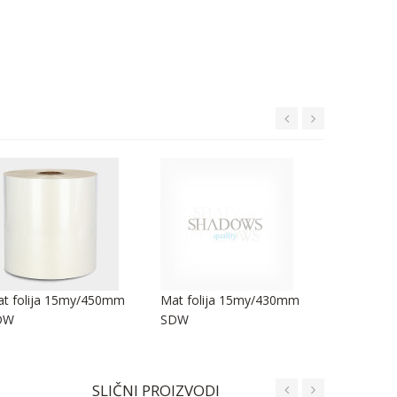
t folija 15my/450mm
Mat folija 15my/430mm
Mat folij
DW
SDW
SDW
SLIČNI PROIZVODI