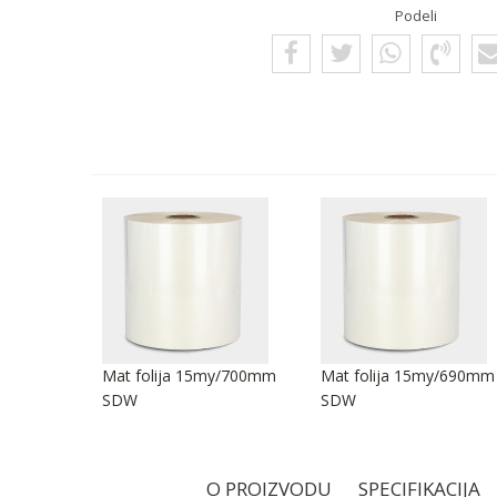
Podeli
y/250mm
Mat folija 15my/700mm
Mat folija 15my/690mm
SDW
SDW
O PROIZVODU
SPECIFIKACIJA