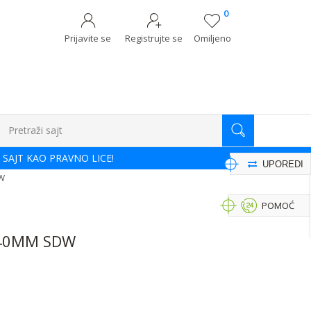
0
Prijavite se
Registrujte se
Omiljeno
Pretraži sajt
 SAJT KAO PRAVNO LICE!
UPOREDI
DW
POMOĆ
340MM SDW