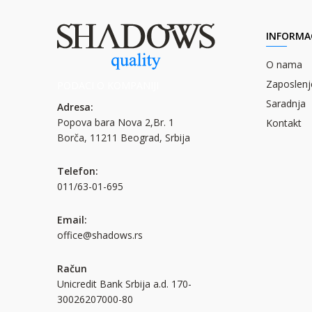
INFORMAC
O nama
Zaposlenj
PODACI O KOMPANIJI
Saradnja
Adresa:
Popova bara Nova 2,Br. 1
Kontakt
Borča, 11211 Beograd, Srbija
Telefon:
011/63-01-695
Email:
office@shadows.rs
Račun
Unicredit Bank Srbija a.d. 170-
30026207000-80