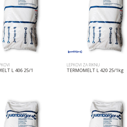
Uporedi
Uporedi
PKOVI
LEPKOVI ZA RIKNU
LT L 406 25/1
TERMOMELT L 420 25/1kg
POŠALJI UPIT
POŠALJI UPIT