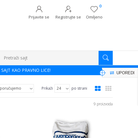
0
Prijavite se
Registrujte se
Omiljeno
Pretraži sajt
 SAJT KAO PRAVNO LICE!
UPOREDI
Prikaži
po strani
9 proizvoda