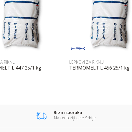
Uporedi
Uporedi
ZA RIKNU
LEPKOVI ZA RIKNU
LT L 447 25/1 kg
TERMOMELT L 456 25/1 kg
POŠALJI UPIT
POŠALJI UPIT
Brza isporuka
Na teritoriji cele Srbije