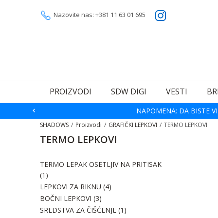
Nazovite nas: +381 11 63 01 695
PROIZVODI
SDW DIGI
VESTI
BR
NAPOMENA: DA BISTE VI
SHADOWS
Proizvodi
GRAFIČKI LEPKOVI
TERMO LEPKOVI
TERMO LEPKOVI
TERMO LEPAK OSETLJIV NA PRITISAK
(1)
LEPKOVI ZA RIKNU
(4)
BOČNI LEPKOVI
(3)
SREDSTVA ZA ČIŠĆENJE
(1)