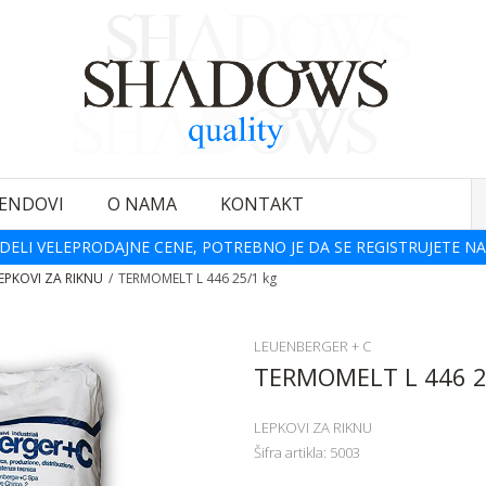
ENDOVI
O NAMA
KONTAKT
DELI VELEPRODAJNE CENE, POTREBNO JE DA SE REGISTRUJETE NA
EPKOVI ZA RIKNU
TERMOMELT L 446 25/1 kg
LEUENBERGER + C
TERMOMELT L 446 2
LEPKOVI ZA RIKNU
Šifra artikla:
5003