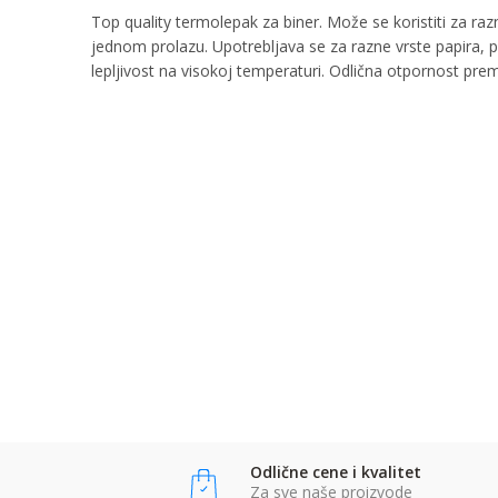
Top quality termolepak za biner. Može se koristiti za razn
jednom prolazu. Upotrebljava se za razne vrste papira,
lepljivost na visokoj temperaturi. Odlična otpornost prem
Ime/Nadimak
Ime:
Karakteristika
Kategorija
Bruto težina za transport
Email:
Brend
Poruka
Komentar:
Anti-spam zaštita - izračunajte koliko je 9 - 4 :
POŠALJI
POŠALJI
Odlične cene i kvalitet
Za sve naše proizvode