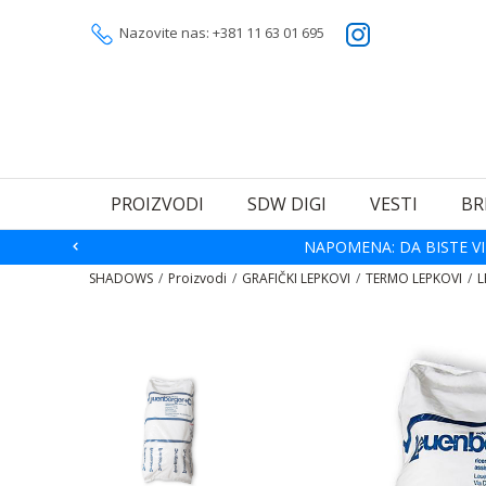
Nazovite nas: +381 11 63 01 695
PROIZVODI
SDW DIGI
VESTI
BR
NAPOMENA: DA BISTE VI
SHADOWS
Proizvodi
GRAFIČKI LEPKOVI
TERMO LEPKOVI
L