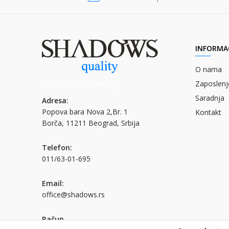
INFORMAC
O nama
Zaposlenj
PODACI O KOMPANIJI
Saradnja
Adresa:
Popova bara Nova 2,Br. 1
Kontakt
Borča, 11211 Beograd, Srbija
Telefon:
011/63-01-695
Email:
office@shadows.rs
Račun