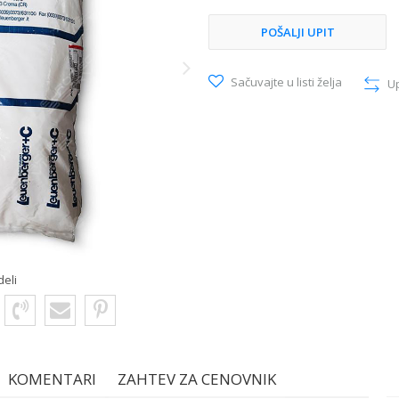
POŠALJI UPIT
Sačuvajte u listi želja
U
deli
KOMENTARI
ZAHTEV ZA CENOVNIK