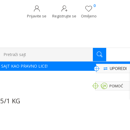
0
Prijavite se
Registrujte se
Omiljeno
Pretraži sajt
 SAJT KAO PRAVNO LICE!
UPOREDI
POMOĆ
5/1 KG