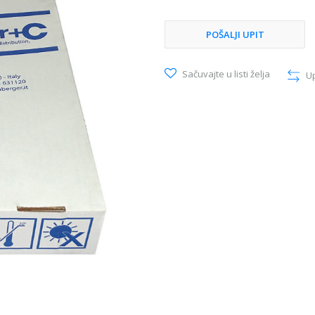
POŠALJI UPIT
Sačuvajte u listi želja
U