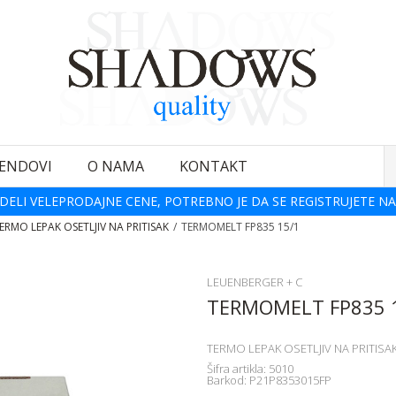
ENDOVI
O NAMA
KONTAKT
DELI VELEPRODAJNE CENE, POTREBNO JE DA SE REGISTRUJETE NA
ERMO LEPAK OSETLJIV NA PRITISAK
TERMOMELT FP835 15/1
LEUENBERGER + C
TERMOMELT FP835 
TERMO LEPAK OSETLJIV NA PRITISA
Šifra artikla:
5010
Barkod:
P21P8353015FP