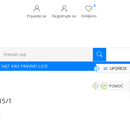
0
Prijavite se
Registrujte se
Omiljeno
Pretraži sajt
 SAJT KAO PRAVNO LICE!
UPOREDI
POMOĆ
15/1
K