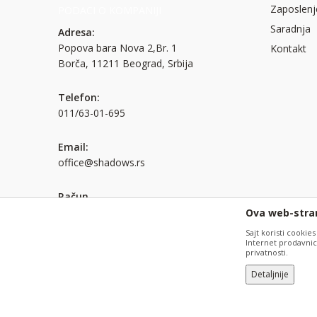
Zaposlenj
PODACI O KOMPANIJI
Anti-spam zaštita - izračunajte koliko je 2 + 3 :
Saradnja
POŠALJI
Adresa:
Popova bara Nova 2,Br. 1
Kontakt
Borča, 11211 Beograd, Srbija
POŠALJI
Telefon:
011/63-01-695
Email:
office@shadows.rs
Račun
Unicredit Bank Srbija a.d. 170-
Ova web-stran
30026207000-80
Sajt koristi cookies
Internet prodavnicu
privatnosti.
PIB:
Detaljnije
100037696
Radno vreme: