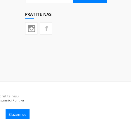
PRATITE NAS
oristite našu
tranici Politika
Slažem se