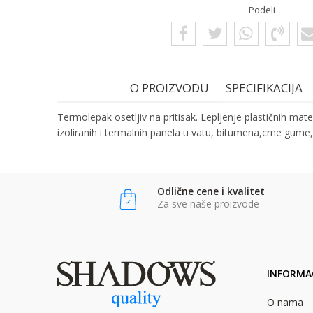
Podeli
O PROIZVODU
SPECIFIKACIJA
Termolepak osetljiv na pritisak. Lepljenje plastičnih mate
izoliranih i termalnih panela u vatu, bitumena,crne gum
Ime/Nadimak
Ime:
Karakteristika
Vredno
Kategorija
TERMO L
Odlične cene i kvalitet
Bruto težina za transport
15 kg
Email:
Za sve naše proizvode
Brend
LEUENB
Poruka
Komentar:
INFORMAC
O nama