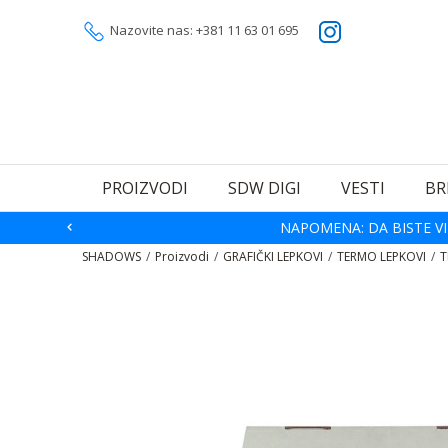
Nazovite nas: +381 11 63 01 695
PROIZVODI
SDW DIGI
VESTI
BR
NAPOMENA: DA BISTE VI
SHADOWS
Proizvodi
GRAFIČKI LEPKOVI
TERMO LEPKOVI
T