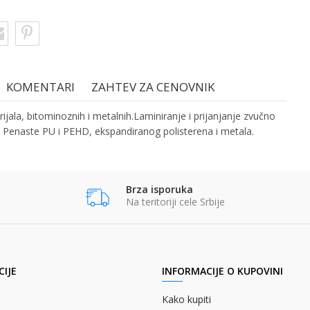
KOMENTARI
ZAHTEV ZA CENOVNIK
rijala, bitominoznih i metalnih.Laminiranje i prijanjanje zvučno
e, Penaste PU i PEHD, ekspandiranog polisterena i metala.
st
Email
Prezime:
EPAK OSETLJIV NA PRITISAK
Brza isporuka
Kontakt telefon:
Na teritoriji cele Srbije
ERGER + C
IJE
INFORMACIJE O KUPOVINI
Kako kupiti