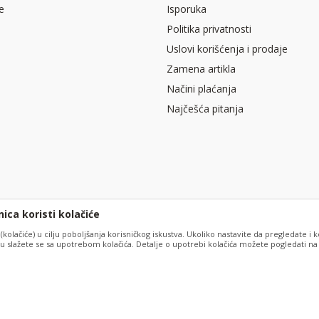
e
Isporuka
Politika privatnosti
Uslovi korišćenja i prodaje
Zamena artikla
Načini plaćanja
Najčešća pitanja
ica koristi kolačiće
 (kolačiće) u cilju poboljšanja korisničkog iskustva. Ukoliko nastavite da pregledate i k
 slažete se sa upotrebom kolačića. Detalje o upotrebi kolačića možete pogledati na s