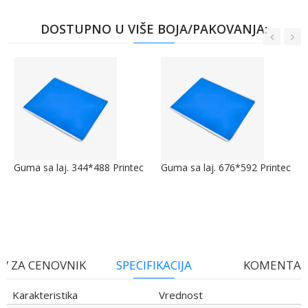
DOSTUPNO U VIŠE BOJA/PAKOVANJA:
Guma sa laj. 344*488 Printec
Guma sa laj. 676*592 Printec
V ZA CENOVNIK
SPECIFIKACIJA
KOMENTAR
Karakteristika
Vrednost