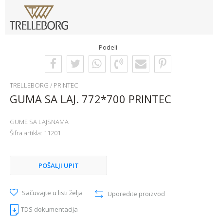
Podeli
TRELLEBORG / PRINTEC
GUMA SA LAJ. 772*700 PRINTEC
GUME SA LAJSNAMA
Šifra artikla:
11201
POŠALJI UPIT
Sačuvajte u listi želja
Uporedite proizvod
TDS dokumentacija