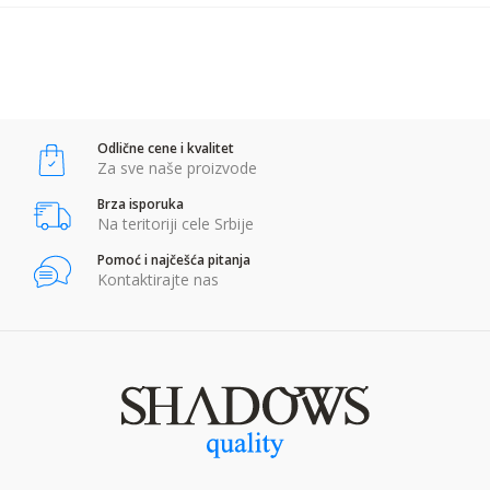
POŠALJI
Anti-spam zaštita - izračunajte koliko je 2 + 3 :
Odlične cene i kvalitet
POŠALJI
Za sve naše proizvode
Brza isporuka
Na teritoriji cele Srbije
Pomoć i najčešća pitanja
Kontaktirajte nas