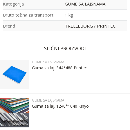
Kategorija
GUME SA LAJSNAMA
Bruto težina za transport
1 kg
Brend
TRELLEBORG / PRINTEC
Ime:
Ime/Nadimak
SLIČNI PROIZVODI
Prezime:
Email
GUME SA LAJSNAMA
Guma sa laj. 344*488 Printec
Email:
Poruka
Kontakt telefon:
GUME SA LAJSNAMA
Guma sa laj. 1240*1040 Kinyo
Komentar: