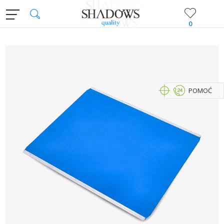
0
POMOĆ