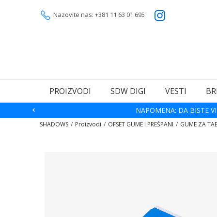
Nazovite nas: +381 11 63 01 695
PROIZVODI
SDW DIGI
VESTI
BR
NAPOMENA: DA BISTE VI
SHADOWS
Proizvodi
OFSET GUME I PREŠPANI
GUME ZA TA