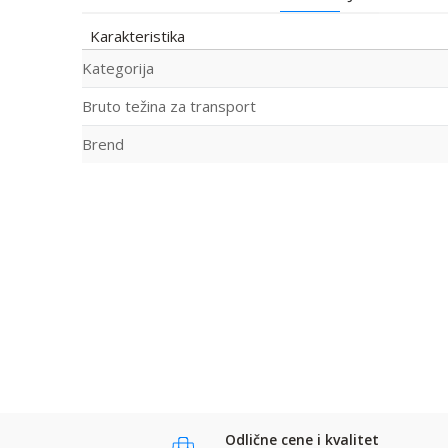
Karakteristika
Kategorija
Bruto težina za transport
Brend
Ime/Nadimak
Ime:
Email:
Poruka
Komentar:
Anti-spam zaštita - izračunajte koliko je 6 - 1 :
Odlične cene i kvalitet