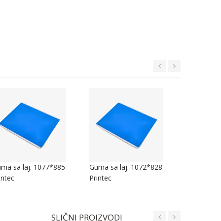
ma sa laj. 1077*885
Guma sa laj. 1072*828
Guma sa l
intec
Printec
Printec
SLIČNI PROIZVODI