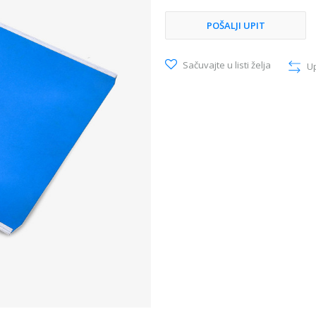
POŠALJI UPIT
Sačuvajte u listi želja
U