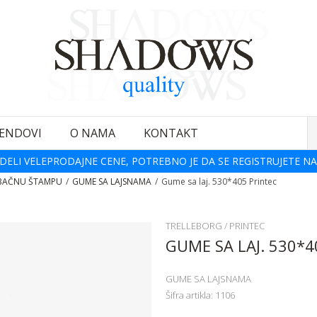
ENDOVI
O NAMA
KONTAKT
DELI VELEPRODAJNE CENE, POTREBNO JE DA SE REGISTRUJETE NA
BAČNU ŠTAMPU
GUME SA LAJSNAMA
Gume sa laj. 530*405 Printec
TRELLEBORG / PRINTEC
GUME SA LAJ. 530*4
GUME SA LAJSNAMA
Šifra artikla:
1106