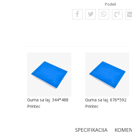
Podeli
5*492
Guma sa laj. 344*488
Guma sa laj. 676*592
Printec
Printec
SPECIFIKACIJA
KOMEN