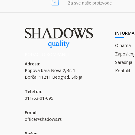
POŠALJI
Za sve naše proizvode
POŠALJI
INFORMAC
O nama
Zaposlenj
PODACI O KOMPANIJI
Saradnja
Adresa:
Popova bara Nova 2,Br. 1
Kontakt
Borča, 11211 Beograd, Srbija
Telefon:
011/63-01-695
Email:
office@shadows.rs
Račun