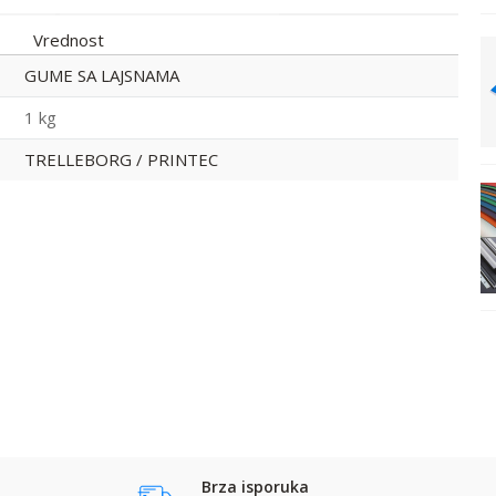
Vrednost
GUME SA LAJSNAMA
Guma sa laj. 750*685
GUME SA LAJSNAMA
Printec
1 kg
TRELLEBORG / PRINTEC
GUME SA LAJSNAMA
Email
Prezime:
Guma sa laj.
1050*845 Printec
Kontakt telefon:
Brza isporuka