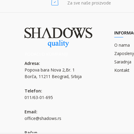
POŠALJI
Za sve naše proizvode
POŠALJI
INFORMAC
O nama
Zaposlenj
PODACI O KOMPANIJI
Saradnja
Adresa:
Popova bara Nova 2,Br. 1
Kontakt
Borča, 11211 Beograd, Srbija
Telefon:
011/63-01-695
Email:
office@shadows.rs
Račun