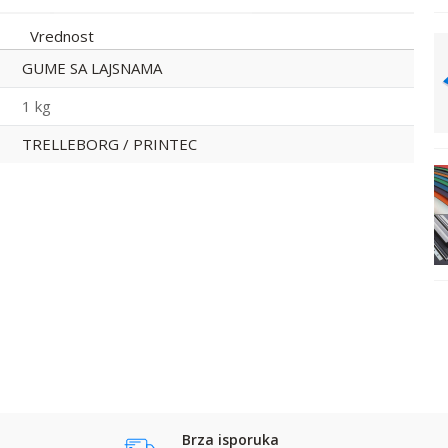
Vrednost
GUME SA LAJSNAMA
Guma sa laj. 750*685
GUME SA LAJSNAMA
Printec
1 kg
TRELLEBORG / PRINTEC
GUME SA LAJSNAMA
Email
Prezime:
Guma sa laj.
1050*845 Printec
Kontakt telefon:
Brza isporuka