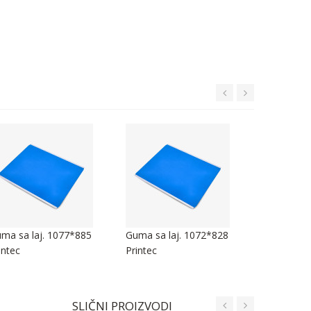
ma sa laj. 1077*885
Guma sa laj. 1072*828
Guma sa l
intec
Printec
Printec
SLIČNI PROIZVODI