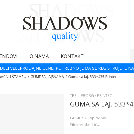
ENDOVI
O NAMA
KONTAKT
DELI VELEPRODAJNE CENE, POTREBNO JE DA SE REGISTRUJETE NA
BAČNU ŠTAMPU
GUME SA LAJSNAMA
Guma sa laj. 533*435 Printec
TRELLEBORG / PRINTEC
GUMA SA LAJ. 533*4
GUME SA LAJSNAMA
Šifra artikla:
1104