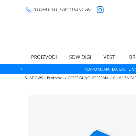
Nazovite nas: +381 11 63 01 695
PROIZVODI
SDW DIGI
VESTI
BR
NAPOMENA: DA BISTE VI
SHADOWS
Proizvodi
OFSET GUME I PREŠPANI
GUME ZA TA