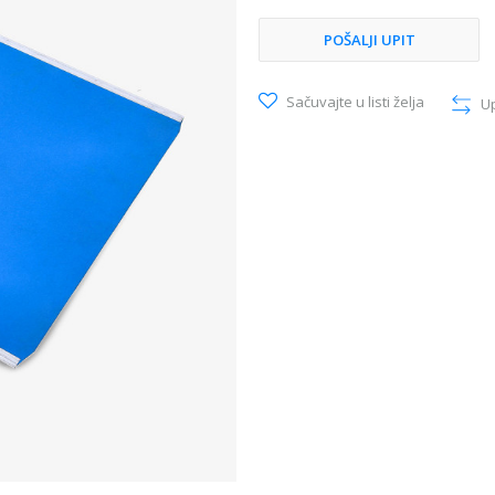
POŠALJI UPIT
Sačuvajte u listi želja
U