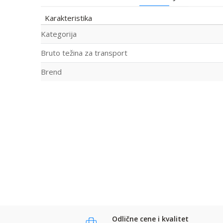
Karakteristika
Kategorija
Bruto težina za transport
Brend
Ime/Nadimak
Ime:
Email:
Poruka
Komentar:
Anti-spam zaštita - izračunajte koliko je 9 - 4 :
Odlične cene i kvalitet