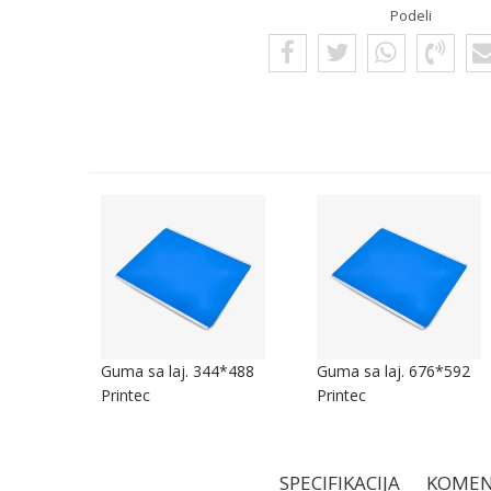
Podeli
5*492
Guma sa laj. 344*488
Guma sa laj. 676*592
Printec
Printec
SPECIFIKACIJA
KOMEN