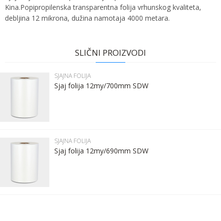
Kina.Popipropilenska transparentna folija vrhunskog kvaliteta,
debljina 12 mikrona, dužina namotaja 4000 metara.
Ime:
Karakteristika
Vrednost
Ime/Nadimak
Kategorija
SJAJNA FOLIJA
SLIČNI PROIZVODI
Bruto težina za transport
11.2 kg
Prezime:
Email
SJAJNA FOLIJA
Brend
SDW FILMS
Sjaj folija 12my/700mm SDW
Email:
Poruka
Kontakt telefon:
SJAJNA FOLIJA
Sjaj folija 12my/690mm SDW
Komentar:
POŠALJI