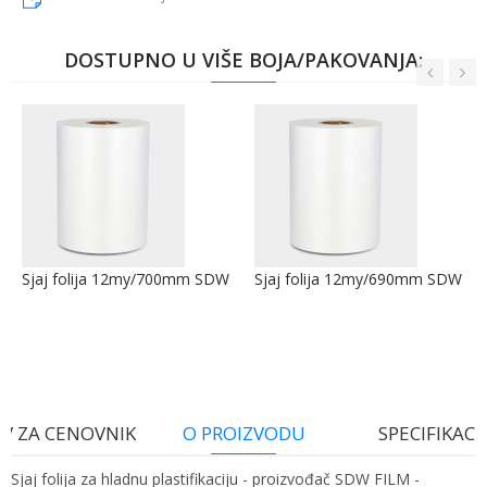
DOSTUPNO U VIŠE BOJA/PAKOVANJA:
Sjaj folija 12my/700mm SDW
Sjaj folija 12my/690mm SDW
V ZA CENOVNIK
O PROIZVODU
SPECIFIKACI
Sjaj folija za hladnu plastifikaciju - proizvođač SDW FILM -