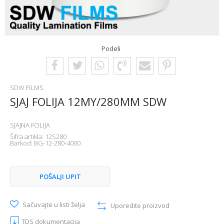
Podeli
SDW FILMS
SJAJ FOLIJA 12MY/280MM SDW
SJAJNA FOLIJA
Šifra artikla:
12S280
Barkod:
BG-12-280-4000
POŠALJI UPIT
Sačuvajte u listi želja
Uporedite proizvod
TDS dokumentacija