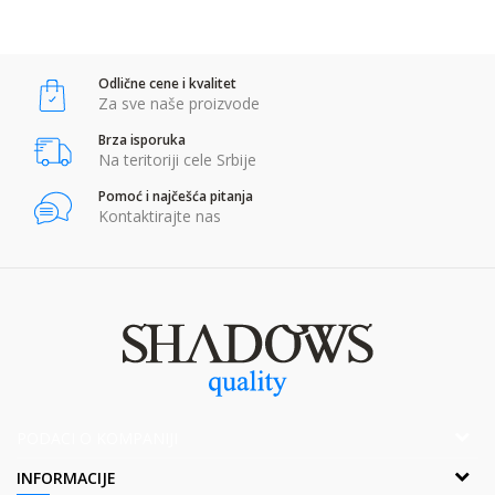
Anti-spam zaštita - izračunajte koliko je 6 - 1 :
Odlične cene i kvalitet
POŠALJI
Za sve naše proizvode
Brza isporuka
Na teritoriji cele Srbije
Pomoć i najčešća pitanja
Kontaktirajte nas
PODACI O KOMPANIJI
Adresa:
INFORMACIJE