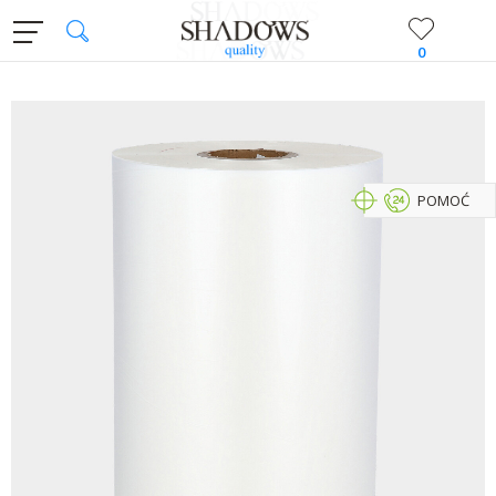
0
POMOĆ