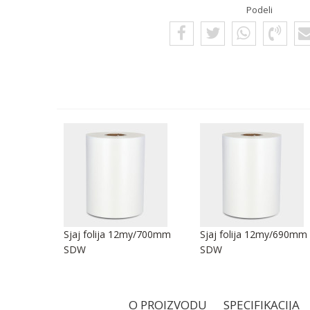
Podeli
my/250mm
Sjaj folija 12my/700mm
Sjaj folija 12my/690mm
SDW
SDW
O PROIZVODU
SPECIFIKACIJA