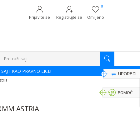
0
Prijavite se
Registrujte se
Omiljeno
Pretraži sajt
 SAJT KAO PRAVNO LICE!
UPOREDI
stria
POMOĆ
00MM ASTRIA