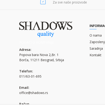
Za sve naše proizvode
INFORMAC
O nama
Zaposlenj
PODACI O KOMPANIJI
Saradnja
Adresa:
Popova bara Nova 2,Br. 1
Kontakt
Borča, 11211 Beograd, Srbija
Telefon:
011/63-01-695
Email:
office@shadows.rs
Račun