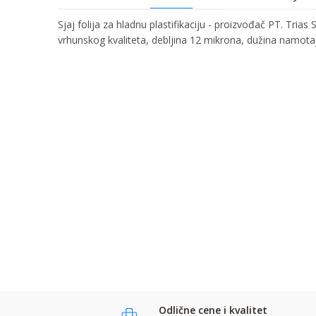
Sjaj folija za hladnu plastifikaciju - proizvođač PT. Tria
vrhunskog kvaliteta, debljina 12 mikrona, dužina namot
Ime/Nadimak
Ime:
Karakteristika
Kategorija
Bruto težina za transport
Email:
Brend
Poruka
Komentar:
Anti-spam zaštita - izračunajte koliko je 9 - 4 :
POŠALJI
POŠALJI
Odlične cene i kvalitet