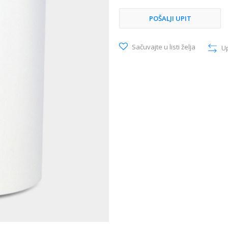
POŠALJI UPIT
Sačuvajte u listi želja
U