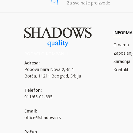
Za sve naše proizvode
INFORMAC
O nama
Zaposlenj
PODACI O KOMPANIJI
Saradnja
Adresa:
Popova bara Nova 2,Br. 1
Kontakt
Borča, 11211 Beograd, Srbija
Telefon:
011/63-01-695
Email:
office@shadows.rs
Račun