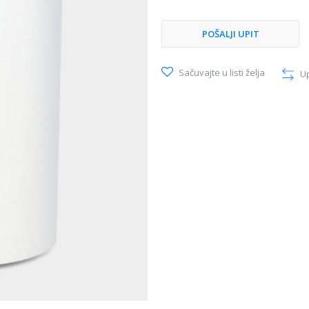
POŠALJI UPIT
Sačuvajte u listi želja
U