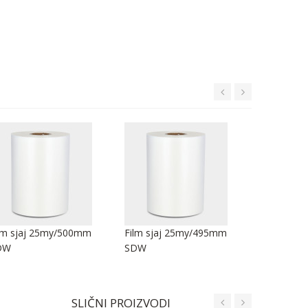
lm sjaj 25my/500mm
Film sjaj 25my/495mm
Film sjaj
DW
SDW
SDW
SLIČNI PROIZVODI