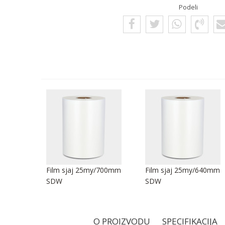
Podeli
/250mm
Film sjaj 25my/700mm
Film sjaj 25my/640mm
SDW
SDW
O PROIZVODU
SPECIFIKACIJA