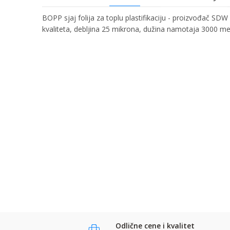
BOPP sjaj folija za toplu plastifikaciju - proizvođač SDW
kvaliteta, debljina 25 mikrona, dužina namotaja 3000 me
Ime/Nadimak
Ime:
Karakteristika
Kategorija
Bruto težina za transport
Email:
Brend
Poruka
Komentar:
Anti-spam zaštita - izračunajte koliko je 9 - 4 :
POŠALJI
POŠALJI
Odlične cene i kvalitet