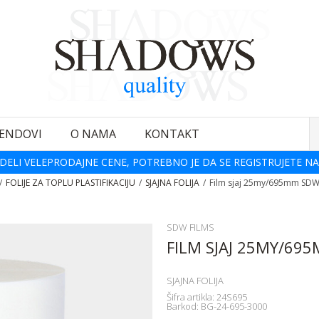
ENDOVI
O NAMA
KONTAKT
DELI VELEPRODAJNE CENE, POTREBNO JE DA SE REGISTRUJETE NA
FOLIJE ZA TOPLU PLASTIFIKACIJU
SJAJNA FOLIJA
Film sjaj 25my/695mm SD
SDW FILMS
FILM SJAJ 25MY/69
SJAJNA FOLIJA
Šifra artikla:
24S695
Barkod:
BG-24-695-3000