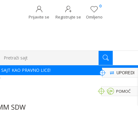
0
Prijavite se
Registrujte se
Omiljeno
Pretraži sajt
 SAJT KAO PRAVNO LICE!
UPOREDI
W
POMOĆ
5MM SDW