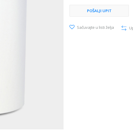
POŠALJI UPIT
Sačuvajte u listi želja
U