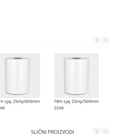
lm sjaj 25my/600mm
Film sjaj 25my/500mm
Film sjaj
DW
SDW
SDW
SLIČNI PROIZVODI