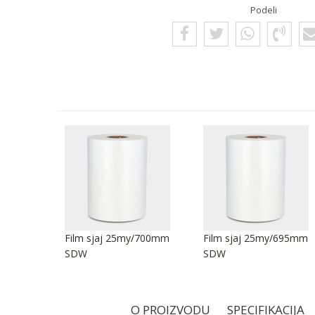
Podeli
/250mm
Film sjaj 25my/700mm
Film sjaj 25my/695mm
SDW
SDW
O PROIZVODU
SPECIFIKACIJA