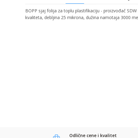
BOPP sjaj folija za toplu plastifikaciju - proizvođač SDW
kvaliteta, debljina 25 mikrona, dužina namotaja 3000 me
Ime/Nadimak
Ime:
Karakteristika
Kategorija
Bruto težina za transport
Email:
Brend
Poruka
Komentar:
Anti-spam zaštita - izračunajte koliko je 6 - 1 :
POŠALJI
POŠALJI
Odlične cene i kvalitet