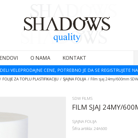
ENDOVI
O NAMA
KONTAKT
DELI VELEPRODAJNE CENE, POTREBNO JE DA SE REGISTRUJETE NA
FOLIJE ZA TOPLU PLASTIFIKACIJU
SJAJNA FOLIJA
Film sjaj 24my/600mm SD
SDW FILMS
FILM SJAJ 24MY/60
SJAJNA FOLIJA
Šifra artikla:
24A600