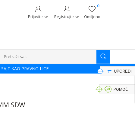
0
Prijavite se
Registrujte se
Omiljeno
Pretraži sajt
 SAJT KAO PRAVNO LICE!
UPOREDI
W
POMOĆ
0MM SDW