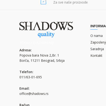
Za sve naše proizvode
INFORMAC
O nama
Zaposlenj
PODACI O KOMPANIJI
Saradnja
Adresa:
Popova bara Nova 2,Br. 1
Kontakt
Borča, 11211 Beograd, Srbija
Telefon:
011/63-01-695
Email:
office@shadows.rs
Račun