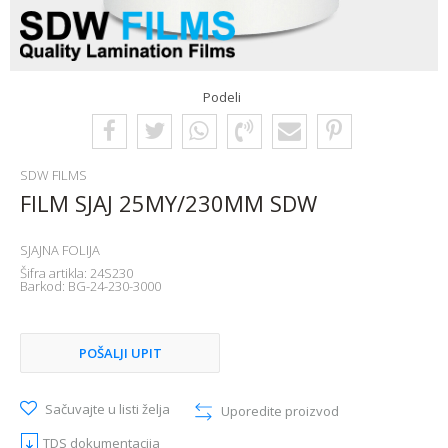
Podeli
SDW FILMS
FILM SJAJ 25MY/230MM SDW
SJAJNA FOLIJA
Šifra artikla:
24S230
Barkod:
BG-24-230-3000
POŠALJI UPIT
Sačuvajte u listi želja
Uporedite proizvod
TDS dokumentacija