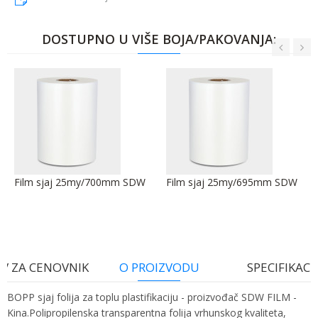
DOSTUPNO U VIŠE BOJA/PAKOVANJA:
Film sjaj 25my/700mm SDW
Film sjaj 25my/695mm SDW
V ZA CENOVNIK
O PROIZVODU
SPECIFIKACI
BOPP sjaj folija za toplu plastifikaciju - proizvođač SDW FILM -
Kina.Polipropilenska transparentna folija vrhunskog kvaliteta,