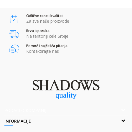
Odlične cene i kvalitet
POŠALJI
Za sve naše proizvode
Brza isporuka
Na teritoriji cele Srbije
Pomoć i najčešća pitanja
Kontaktirajte nas
PODACI O KOMPANIJI
Adresa:
INFORMACIJE
Popova bara Nova 2,Br. 1