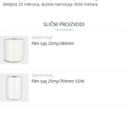
debljina 25 mikrona, dužina namotaja 3000 metara.
Ime:
Karakteristika
Vrednost
Ime/Nadimak
Kategorija
SJAJNA FOLIJA
SLIČNI PROIZVODI
Bruto težina za transport
13.8 kg
Prezime:
Email
SJAJNA FOLIJA
Brend
SDW FILMS
Film sjaj 25my/280mm
Email:
Poruka
Kontakt telefon:
SJAJNA FOLIJA
Film sjaj 25my/700mm SDW
Komentar:
POŠALJI
Anti-spam zaštita - izračunajte koliko je 9 - 4 :