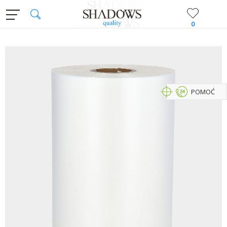
0
POMOĆ