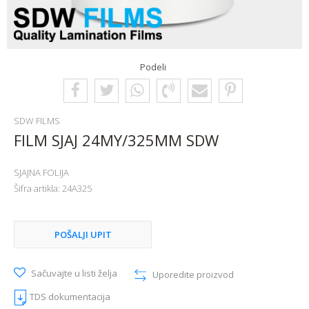
Podeli
SDW FILMS
FILM SJAJ 24MY/325MM SDW
SJAJNA FOLIJA
Šifra artikla:
24A325
POŠALJI UPIT
Sačuvajte u listi želja
Uporedite proizvod
TDS dokumentacija