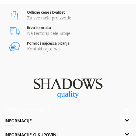
Odlične cene i kvalitet
POŠALJI
Za sve naše proizvode
Brza isporuka
Na teritoriji cele Srbije
Pomoć i najčešća pitanja
Kontaktirajte nas
PODACI O KOMPANIJI
Adresa:
INFORMACIJE
Popova bara Nova 2,Br. 1
Borča, 11211 Beograd, Srbija
O nama
INFORMACIJE O KUPOVINI