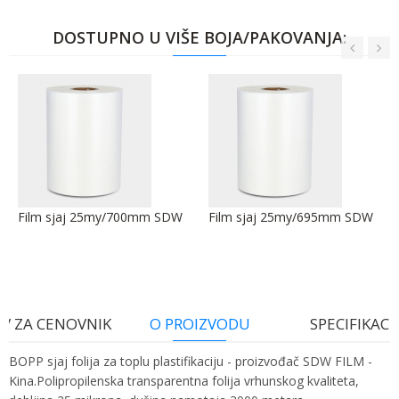
DOSTUPNO U VIŠE BOJA/PAKOVANJA:
Film sjaj 25my/700mm SDW
Film sjaj 25my/695mm SDW
V ZA CENOVNIK
O PROIZVODU
SPECIFIKACI
BOPP sjaj folija za toplu plastifikaciju - proizvođač SDW FILM -
Kina.Polipropilenska transparentna folija vrhunskog kvaliteta,