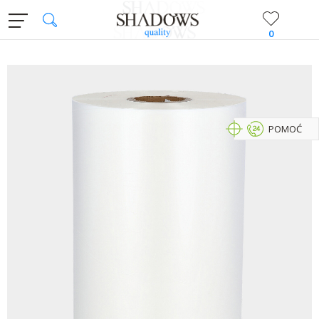
0
POMOĆ