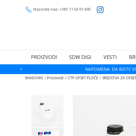
Nazovite nas: +381 11 63 01 695
PROIZVODI
SDW DIGI
VESTI
BR
NAPOMENA: DA BISTE VI
SHADOWS
Proizvodi
CTP OFSET PLOČE
SREDSTVA ZA OFSE