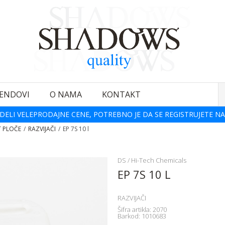
ENDOVI
O NAMA
KONTAKT
DELI VELEPRODAJNE CENE, POTREBNO JE DA SE REGISTRUJETE NA
T PLOČE
RAZVIJAČI
EP 7S 10 l
DS / Hi-Tech Chemicals
EP 7S 10 L
RAZVIJAČI
Šifra artikla:
2070
Barkod:
1010683