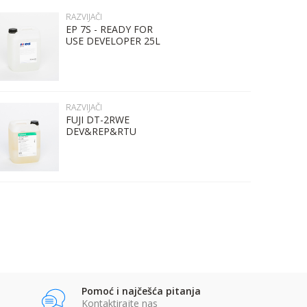
RAZVIJAČI
EP 7S - READY FOR
USE DEVELOPER 25L
RAZVIJAČI
FUJI DT-2RWE
DEV&REP&RTU
CONC 20 lit
Pomoć i najčešća pitanja
Kontaktirajte nas