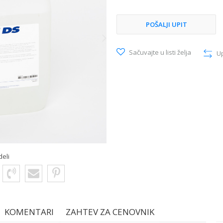
POŠALJI UPIT
Sačuvajte u listi želja
U
deli
KOMENTARI
ZAHTEV ZA CENOVNIK