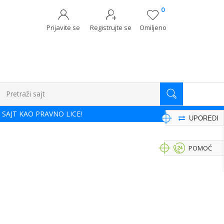
0
Prijavite se
Registrujte se
Omiljeno
Pretraži sajt
 SAJT KAO PRAVNO LICE!
UPOREDI
POMOĆ