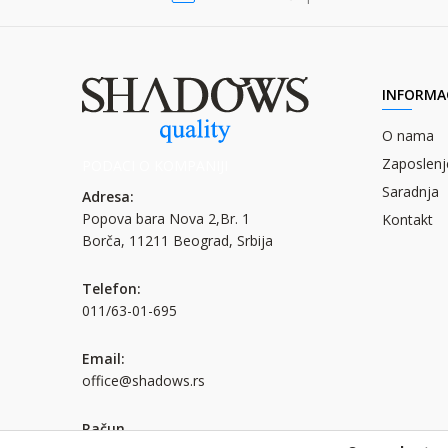
INFORMAC
O nama
Zaposlenj
PODACI O KOMPANIJI
Saradnja
Adresa:
Popova bara Nova 2,Br. 1
Kontakt
Borča, 11211 Beograd, Srbija
Telefon:
011/63-01-695
Email:
office@shadows.rs
Račun