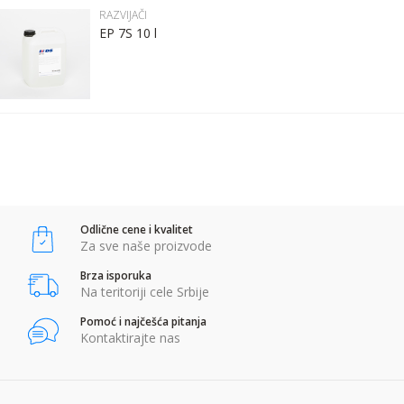
Kontakt telefon:
RAZVIJAČI
EP 7S 10 l
Komentar:
POŠALJI
Anti-spam zaštita - izračunajte koliko je 4 + 1 :
Odlične cene i kvalitet
POŠALJI
Za sve naše proizvode
Brza isporuka
Na teritoriji cele Srbije
Pomoć i najčešća pitanja
Kontaktirajte nas