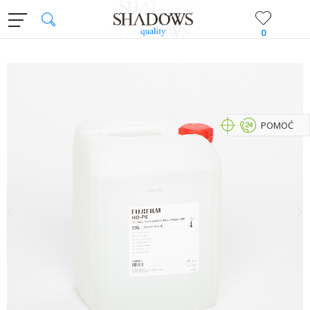
0
POMOĆ