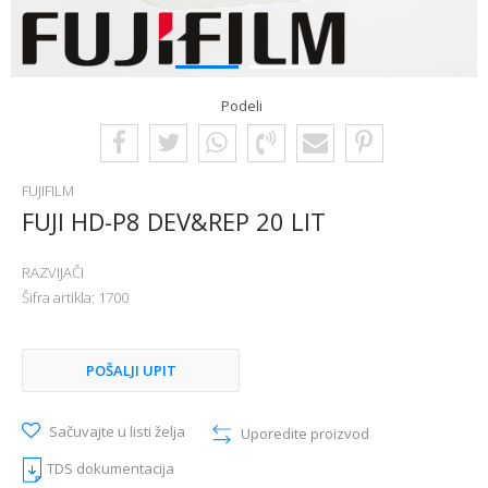
1
2
Podeli
FUJIFILM
FUJI HD-P8 DEV&REP 20 LIT
RAZVIJAČI
Šifra artikla:
1700
POŠALJI UPIT
Sačuvajte u listi želja
Uporedite proizvod
TDS dokumentacija