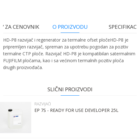
V ZA CENOVNIK
O PROIZVODU
SPECIFIKACI
HD-P8 razvijač i regenerator za termalne ofset pločeHD-P8 je
pripremljen razvijač, spreman za upotrebu pogodan za pozitiv
termalne CTP ploče. Razvijač HD-P8 je kompatibilan satermalnim
FUJIFILM pločama, kao i sa većinom termalnih pozitiv ploča
drugih proizvođača.
Ime:
Karakteristika
Vrednost
Ime/Nadimak
Kategorija
RAZVIJAČI
SLIČNI PROIZVODI
Bruto težina za transport
23.2 kg
Prezime:
Email
RAZVIJAČI
Brend
FUJIFILM
EP 7S - READY FOR USE DEVELOPER 25L
Email:
Poruka