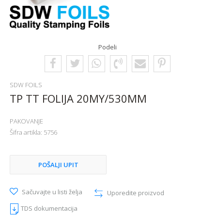
Podeli
SDW FOILS
TP TT FOLIJA 20MY/530MM
PAKOVANJE
Šifra artikla:
5756
POŠALJI UPIT
Sačuvajte u listi želja
Uporedite proizvod
TDS dokumentacija