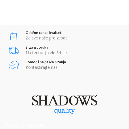
POŠALJI
Anti-spam zaštita - izračunajte koliko je 4 + 1 :
Odlične cene i kvalitet
POŠALJI
Za sve naše proizvode
Brza isporuka
Na teritoriji cele Srbije
Pomoć i najčešća pitanja
Kontaktirajte nas
PODACI O KOMPANIJI