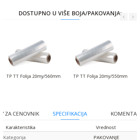
DOSTUPNO U VIŠE BOJA/PAKOVANJA:
TP TT Folija 20my/560mm
TP TT Folija 20my/550mm
V ZA CENOVNIK
SPECIFIKACIJA
KOMENTAR
Karakteristika
Vrednost
Kategorija
PAKOVANJE