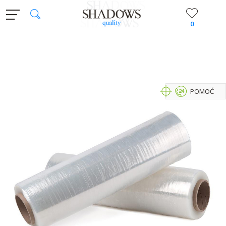
0
POMOĆ