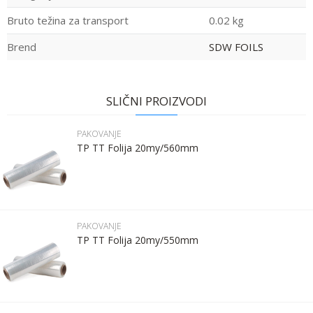
Bruto težina za transport
0.02 kg
Brend
SDW FOILS
Ime:
Ime/Nadimak
SLIČNI PROIZVODI
Prezime:
Email
PAKOVANJE
TP TT Folija 20my/560mm
Email:
Poruka
Kontakt telefon:
PAKOVANJE
TP TT Folija 20my/550mm
Komentar: