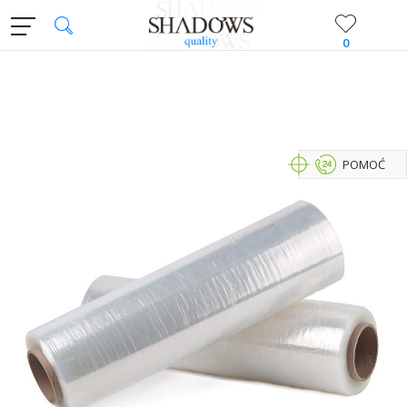
0
POMOĆ