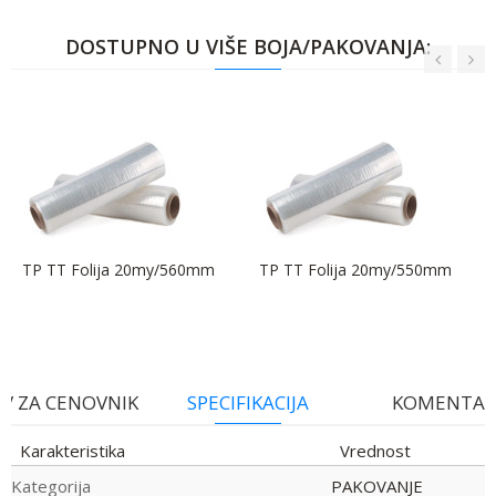
DOSTUPNO U VIŠE BOJA/PAKOVANJA:
TP TT Folija 20my/560mm
TP TT Folija 20my/550mm
V ZA CENOVNIK
SPECIFIKACIJA
KOMENTAR
Karakteristika
Vrednost
Kategorija
PAKOVANJE