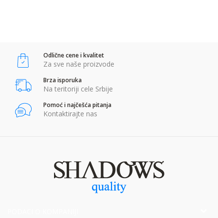
POŠALJI
Anti-spam zaštita - izračunajte koliko je 4 + 1 :
Odlične cene i kvalitet
POŠALJI
Za sve naše proizvode
Brza isporuka
Na teritoriji cele Srbije
Pomoć i najčešća pitanja
Kontaktirajte nas
PODACI O KOMPANIJI