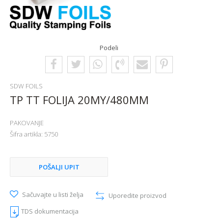
Podeli
SDW FOILS
TP TT FOLIJA 20MY/480MM
PAKOVANJE
Šifra artikla:
5750
POŠALJI UPIT
Sačuvajte u listi želja
Uporedite proizvod
TDS dokumentacija