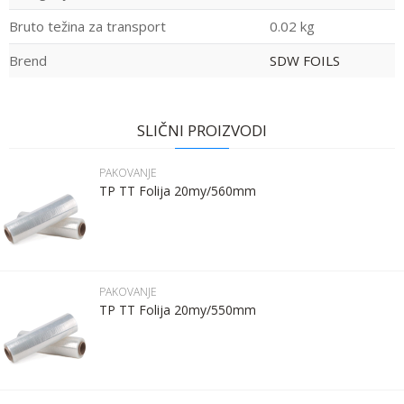
Bruto težina za transport
0.02 kg
Brend
SDW FOILS
Ime:
Ime/Nadimak
SLIČNI PROIZVODI
Prezime:
Email
PAKOVANJE
TP TT Folija 20my/560mm
Email:
Poruka
Kontakt telefon:
PAKOVANJE
TP TT Folija 20my/550mm
Komentar: