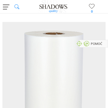
0
POMOĆ