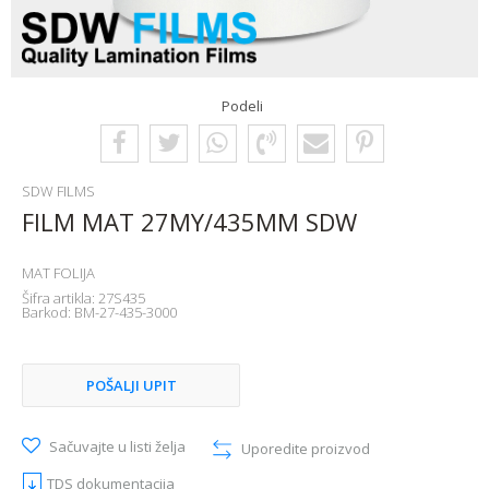
Podeli
SDW FILMS
FILM MAT 27MY/435MM SDW
MAT FOLIJA
Šifra artikla:
27S435
Barkod:
BM-27-435-3000
POŠALJI UPIT
Sačuvajte u listi želja
Uporedite proizvod
TDS dokumentacija