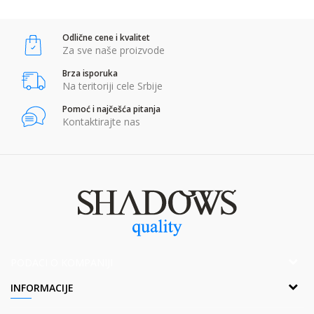
Odlične cene i kvalitet
POŠALJI
Za sve naše proizvode
Brza isporuka
Na teritoriji cele Srbije
Pomoć i najčešća pitanja
Kontaktirajte nas
PODACI O KOMPANIJI
Adresa:
INFORMACIJE
Popova bara Nova 2,Br. 1