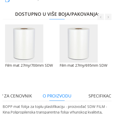
DOSTUPNO U VIŠE BOJA/PAKOVANJA:
Film mat 27my/700mm SDW
Film mat 27my/695mm SDW
V ZA CENOVNIK
O PROIZVODU
SPECIFIKACI
BOPP mat folija za toplu plastifikaciju - proizvođač SDW FILM -
Kina.Polipropilenska transparentna folija vrhunskog kvaliteta,