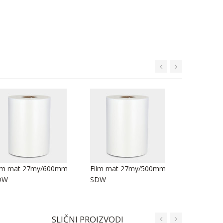
lm mat 27my/600mm
Film mat 27my/500mm
Film mat
DW
SDW
SDW
SLIČNI PROIZVODI