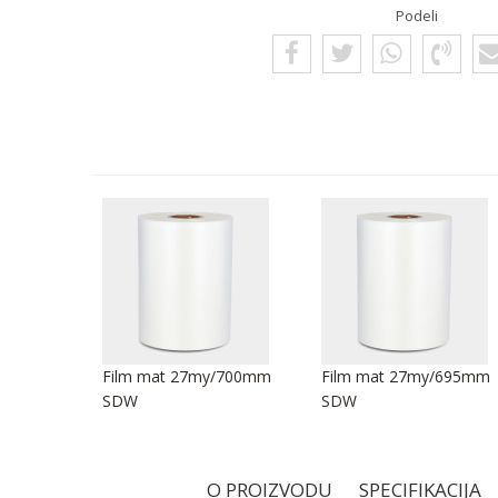
Podeli
/250mm
Film mat 27my/700mm
Film mat 27my/695mm
SDW
SDW
O PROIZVODU
SPECIFIKACIJA