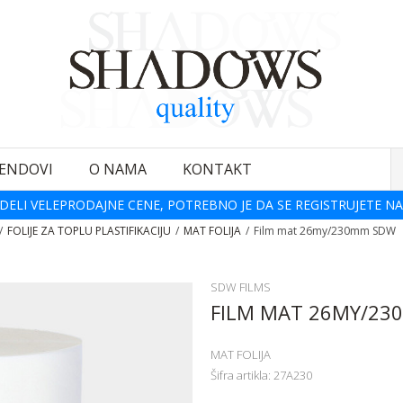
ENDOVI
O NAMA
KONTAKT
DELI VELEPRODAJNE CENE, POTREBNO JE DA SE REGISTRUJETE NA
FOLIJE ZA TOPLU PLASTIFIKACIJU
MAT FOLIJA
Film mat 26my/230mm SDW
SDW FILMS
FILM MAT 26MY/23
MAT FOLIJA
Šifra artikla:
27A230