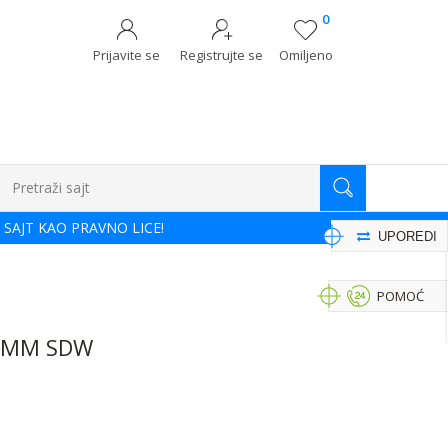
0
Prijavite se
Registrujte se
Omiljeno
Pretraži sajt
 SAJT KAO PRAVNO LICE!
UPOREDI
POMOĆ
0MM SDW