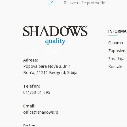
Za sve naše proizvode
INFORMAC
O nama
Zaposlenj
PODACI O KOMPANIJI
Saradnja
Adresa:
Popova bara Nova 2,Br. 1
Kontakt
Borča, 11211 Beograd, Srbija
Telefon:
011/63-01-695
Email:
office@shadows.rs
Račun