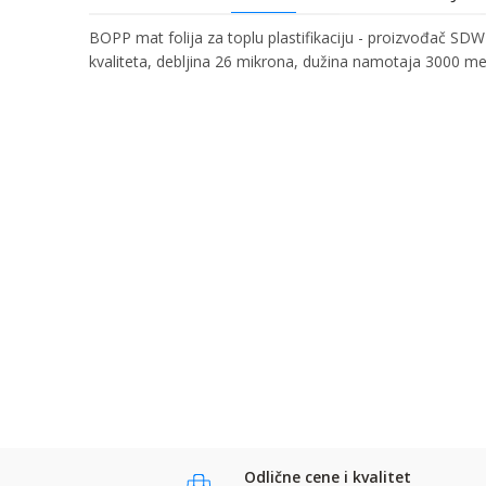
BOPP mat folija za toplu plastifikaciju - proizvođač SDW
kvaliteta, debljina 26 mikrona, dužina namotaja 3000 me
Ime/Nadimak
Ime:
Karakteristika
Kategorija
Bruto težina za transport
Email:
Brend
Poruka
Komentar:
Anti-spam zaštita - izračunajte koliko je 6 - 1 :
POŠALJI
POŠALJI
Odlične cene i kvalitet