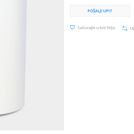
POŠALJI UPIT
Sačuvajte u listi želja
U