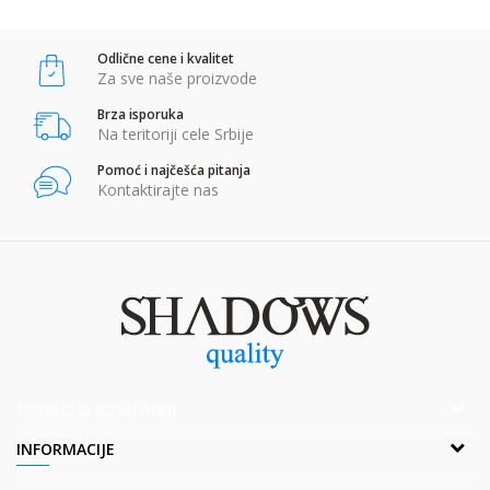
Odlične cene i kvalitet
POŠALJI
Za sve naše proizvode
Brza isporuka
Na teritoriji cele Srbije
Pomoć i najčešća pitanja
Kontaktirajte nas
PODACI O KOMPANIJI
Adresa:
INFORMACIJE
Popova bara Nova 2,Br. 1