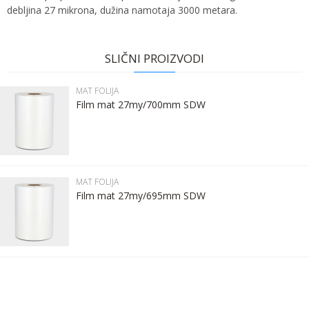
debljina 27 mikrona, dužina namotaja 3000 metara.
Ime:
Karakteristika
Vrednost
Ime/Nadimak
Kategorija
MAT FOLIJA
SLIČNI PROIZVODI
Bruto težina za transport
13.8 kg
Prezime:
Email
MAT FOLIJA
Brend
SDW FILMS
Film mat 27my/700mm SDW
Email:
Poruka
Kontakt telefon:
MAT FOLIJA
Film mat 27my/695mm SDW
Komentar:
POŠALJI
Anti-spam zaštita - izračunajte koliko je 6 - 1 :