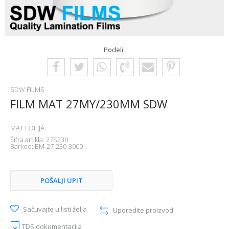
Podeli
SDW FILMS
FILM MAT 27MY/230MM SDW
MAT FOLIJA
Šifra artikla:
27S230
Barkod:
BM-27-230-3000
POŠALJI UPIT
Sačuvajte u listi želja
Uporedite proizvod
TDS dokumentacija