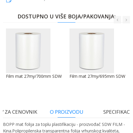
DOSTUPNO U VIŠE BOJA/PAKOVANJA:
Film mat 27my/700mm SDW
Film mat 27my/695mm SDW
V ZA CENOVNIK
O PROIZVODU
SPECIFIKACI
BOPP mat folija za toplu plastifikaciju - proizvođač SDW FILM -
Kina.Polipropilenska transparentna folija vrhunskog kvaliteta,