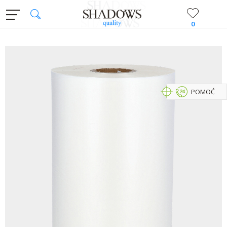
0
POMOĆ