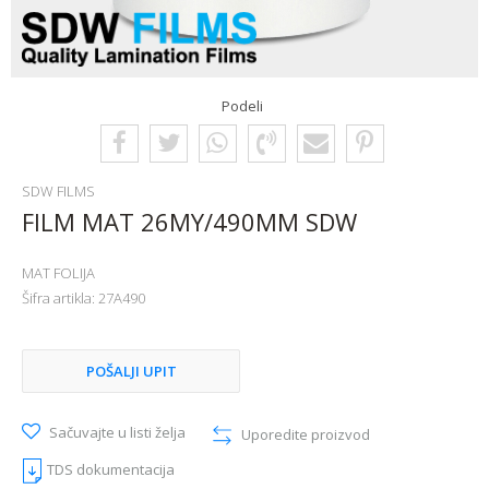
Podeli
SDW FILMS
FILM MAT 26MY/490MM SDW
MAT FOLIJA
Šifra artikla:
27A490
POŠALJI UPIT
Sačuvajte u listi želja
Uporedite proizvod
TDS dokumentacija