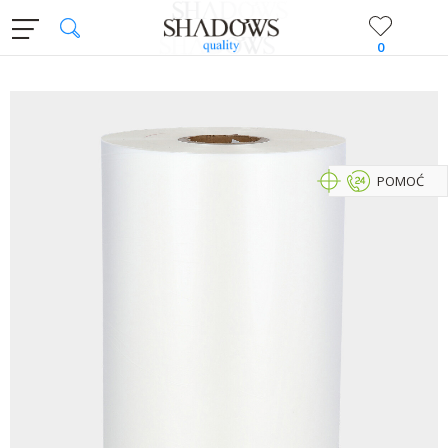
0
POMOĆ