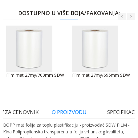
DOSTUPNO U VIŠE BOJA/PAKOVANJA:
Film mat 27my/700mm SDW
Film mat 27my/695mm SDW
V ZA CENOVNIK
O PROIZVODU
SPECIFIKACI
BOPP mat folija za toplu plastifikaciju - proizvođač SDW FILM -
Kina.Polipropilenska transparentna folija vrhunskog kvaliteta,