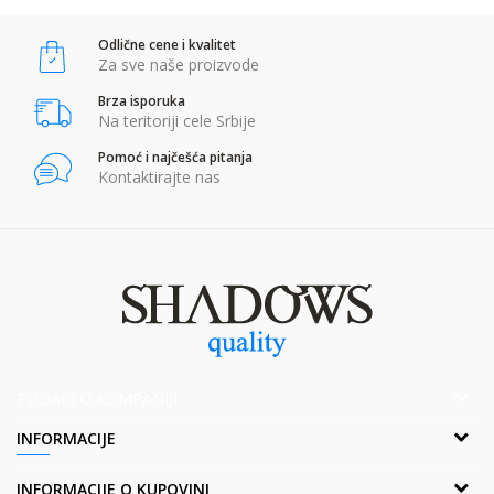
Odlične cene i kvalitet
POŠALJI
Za sve naše proizvode
Brza isporuka
Na teritoriji cele Srbije
Pomoć i najčešća pitanja
Kontaktirajte nas
PODACI O KOMPANIJI
Adresa:
INFORMACIJE
Popova bara Nova 2,Br. 1
Borča, 11211 Beograd, Srbija
O nama
INFORMACIJE O KUPOVINI