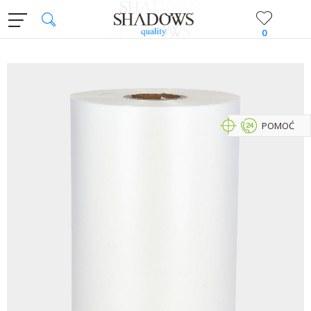
0
POMOĆ