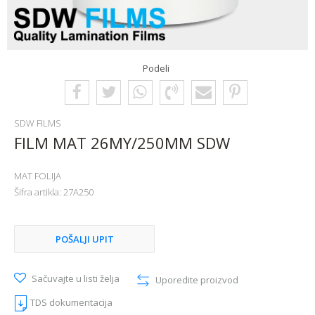
Podeli
SDW FILMS
FILM MAT 26MY/250MM SDW
MAT FOLIJA
Šifra artikla:
27A250
POŠALJI UPIT
Sačuvajte u listi želja
Uporedite proizvod
TDS dokumentacija