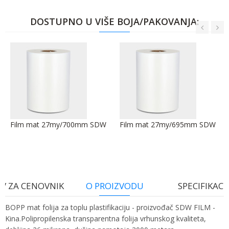
DOSTUPNO U VIŠE BOJA/PAKOVANJA:
Film mat 27my/700mm SDW
Film mat 27my/695mm SDW
V ZA CENOVNIK
O PROIZVODU
SPECIFIKACI
BOPP mat folija za toplu plastifikaciju - proizvođač SDW FILM -
Kina.Polipropilenska transparentna folija vrhunskog kvaliteta,