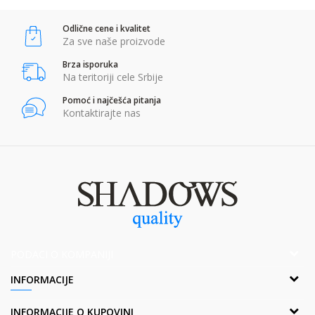
Odlične cene i kvalitet
POŠALJI
Za sve naše proizvode
Brza isporuka
Na teritoriji cele Srbije
Pomoć i najčešća pitanja
Kontaktirajte nas
PODACI O KOMPANIJI
Adresa:
INFORMACIJE
Popova bara Nova 2,Br. 1
Borča, 11211 Beograd, Srbija
O nama
INFORMACIJE O KUPOVINI