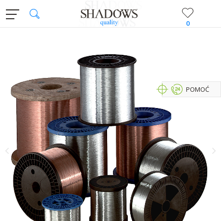
0
POMOĆ