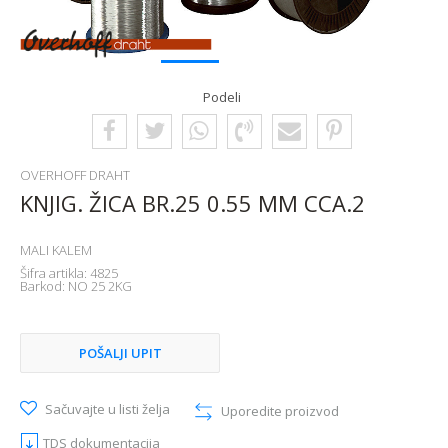
1
2
Podeli
OVERHOFF DRAHT
KNJIG. ŽICA BR.25 0.55 MM CCA.2
MALI KALEM
Šifra artikla:
4825
Barkod:
NO 25 2KG
POŠALJI UPIT
Sačuvajte u listi želja
Uporedite proizvod
TDS dokumentacija