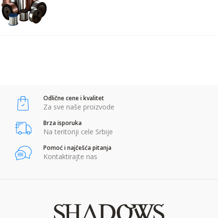
Komentar:
POŠALJI
Anti-spam zaštita - izračunajte koliko je 2 + 3 :
Odlične cene i kvalitet
POŠALJI
Za sve naše proizvode
Brza isporuka
Na teritoriji cele Srbije
Pomoć i najčešća pitanja
Kontaktirajte nas