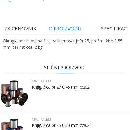
V ZA CENOVNIK
O PROIZVODU
SPECIFIKACI
Okrugla pocinkovana žica za klamovanjeBr.25, prečnik žice 0,55
mm, težina: cca. 2 kg
Ime:
Karakteristika
Vrednost
Ime/Nadimak
Kategorija
MALI KALEM
SLIČNI PROIZVODI
Bruto težina za transport
2.06 kg
Prezime:
Email
MALI KALEM
Brend
OVERHOFF DRAHT
Knjig. žica br.27 0.45 mm cca.2
Email:
Poruka
Kontakt telefon:
MALI KALEM
Knjig. žica br.26 0.50 mm cca.2