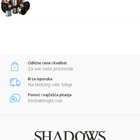
Komentar:
POŠALJI
Anti-spam zaštita - izračunajte koliko je 4 + 1 :
Odlične cene i kvalitet
POŠALJI
Za sve naše proizvode
Brza isporuka
Na teritoriji cele Srbije
Pomoć i najčešća pitanja
Kontaktirajte nas