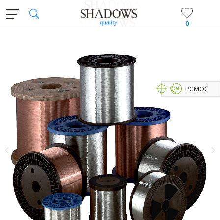
0
POMOĆ