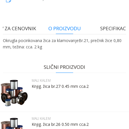
V ZA CENOVNIK
O PROIZVODU
SPECIFIKACI
Okrugla pocinkovana žica za klamovanjeBr.21, prečnik žice 0,80
mm, težina: cca. 2 kg
Ime:
Karakteristika
Vrednost
Ime/Nadimak
Kategorija
MALI KALEM
SLIČNI PROIZVODI
Bruto težina za transport
2.06 kg
Prezime:
Email
MALI KALEM
Brend
OVERHOFF DRAHT
Knjig. žica br.27 0.45 mm cca.2
Email:
Poruka
Kontakt telefon:
MALI KALEM
Knjig. žica br.26 0.50 mm cca.2