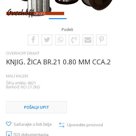
1
2
Podeli
OVERHOFF DRAHT
KNJIG. ŽICA BR.21 0.80 MM CCA.2
MALI KALEM
Šifra artikla:
4821
Barkod:
NO 21 2KG
POŠALJI UPIT
Sačuvajte u listi želja
Uporedite proizvod
TDS dokumentacija