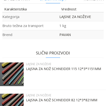
Karakteristika
Vrednost
Kategorija
LAJSNE ZA NOŽEVE
Bruto težina za transport
1 kg
Brend
PAVAN
Ime:
Ime/Nadimak
SLIČNI PROIZVODI
Prezime:
Email
LAJSNE ZA NOŽEVE
LAJSNA ZA NOŽ SCHNEIDER 115 12*3*1151MM
Email:
Poruka
Kontakt telefon:
LAJSNE ZA NOŽEVE
LAJSNA ZA NOŽ SCHNEIDER 82 12*3*821MM