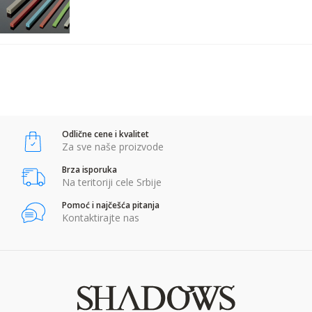
Komentar:
POŠALJI
Anti-spam zaštita - izračunajte koliko je 9 - 4 :
Odlične cene i kvalitet
POŠALJI
Za sve naše proizvode
Brza isporuka
Na teritoriji cele Srbije
Pomoć i najčešća pitanja
Kontaktirajte nas