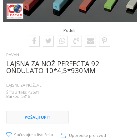
Podeli
PAVAN
LAJSNA ZA NOŽ PERFECTA 92
ONDULATO 10*4,5*930MM
LAJSNE ZA NOŽEVE
Šifra artikla:
42631
Barkod:
5818
POŠALJI UPIT
Sačuvajte u listi želja
Uporedite proizvod