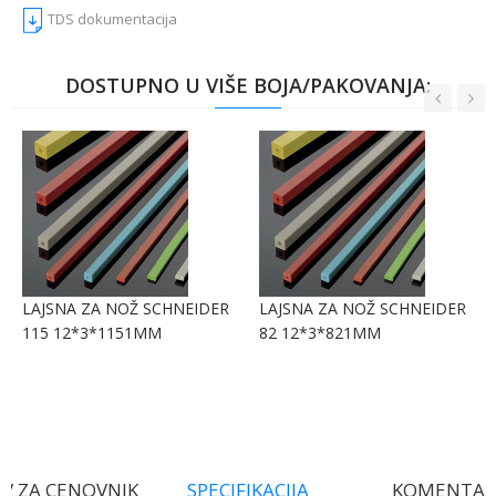
TDS dokumentacija
DOSTUPNO U VIŠE BOJA/PAKOVANJA:
LAJSNA ZA NOŽ SCHNEIDER
LAJSNA ZA NOŽ SCHNEIDER
115 12*3*1151MM
82 12*3*821MM
V ZA CENOVNIK
SPECIFIKACIJA
KOMENTAR