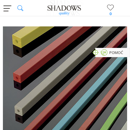
0
POMOĆ