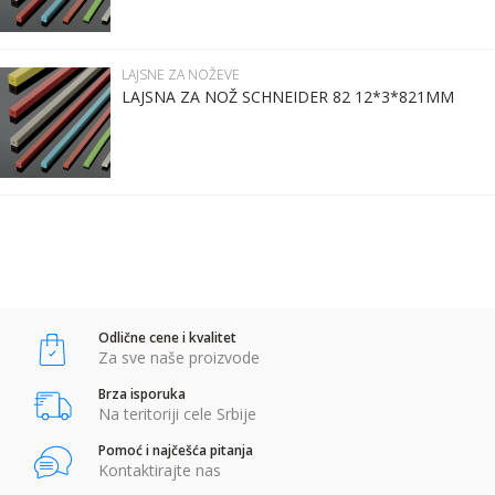
Poruka
Kontakt telefon:
LAJSNE ZA NOŽEVE
LAJSNA ZA NOŽ SCHNEIDER 82 12*3*821MM
Komentar:
POŠALJI
Anti-spam zaštita - izračunajte koliko je 4 + 1 :
Odlične cene i kvalitet
POŠALJI
Za sve naše proizvode
Brza isporuka
Na teritoriji cele Srbije
Pomoć i najčešća pitanja
Kontaktirajte nas