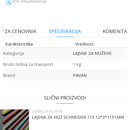
TDS dokumentacija
V ZA CENOVNIK
SPECIFIKACIJA
KOMENTAR
Karakteristika
Vrednost
Kategorija
LAJSNE ZA NOŽEVE
Bruto težina za transport
1 kg
Brend
PAVAN
Ime:
Ime/Nadimak
SLIČNI PROIZVODI
Prezime:
Email
LAJSNE ZA NOŽEVE
LAJSNA ZA NOŽ SCHNEIDER 115 12*3*1151MM
Email: