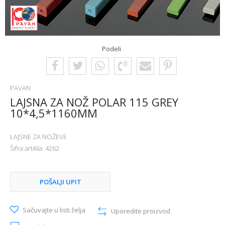
Podeli
PAVAN
LAJSNA ZA NOŽ POLAR 115 GREY
10*4,5*1160MM
LAJSNE ZA NOŽEVE
Šifra artikla:
4262
POŠALJI UPIT
Sačuvajte u listi želja
Uporedite proizvod