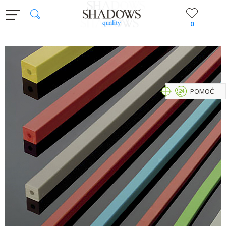
0
POMOĆ