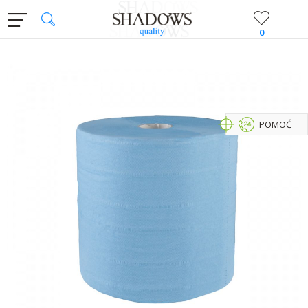
0
POMOĆ