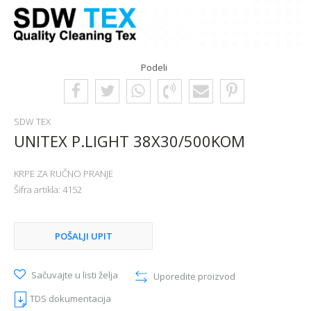
Podeli
SDW TEX
UNITEX P.LIGHT 38X30/500KOM
KRPE ZA RUČNO PRANJE
Šifra artikla:
4152
POŠALJI UPIT
Sačuvajte u listi želja
Uporedite proizvod
TDS dokumentacija