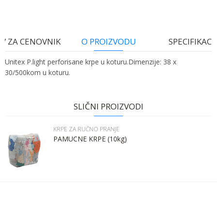
V ZA CENOVNIK
O PROIZVODU
SPECIFIKACI
Unitex P.light perforisane krpe u koturu.Dimenzije: 38 x
30/500kom u koturu.
Ime:
Karakteristika
Vrednost
Ime/Nadimak
Kategorija
KRPE ZA RUČNO PRANJE
SLIČNI PROIZVODI
Bruto težina za transport
3.45 kg
Prezime:
Email
KRPE ZA RUČNO PRANJE
Brend
SDW TEX
PAMUCNE KRPE (10kg)
Email:
Poruka
Kontakt telefon: