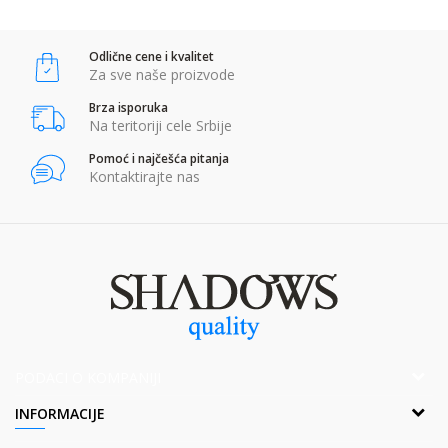
Komentar:
Odlične cene i kvalitet
Za sve naše proizvode
POŠALJI
Brza isporuka
Anti-spam zaštita - izračunajte koliko je 4 + 1 :
Na teritoriji cele Srbije
Pomoć i najčešća pitanja
Kontaktirajte nas
POŠALJI
PODACI O KOMPANIJI
Adresa:
INFORMACIJE
Popova bara Nova 2,Br. 1