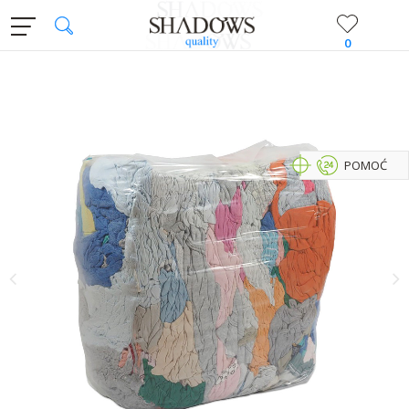
0
POMOĆ