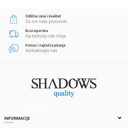
Komentar:
Odlične cene i kvalitet
Za sve naše proizvode
POŠALJI
Brza isporuka
Anti-spam zaštita - izračunajte koliko je 9 - 4 :
Na teritoriji cele Srbije
Pomoć i najčešća pitanja
Kontaktirajte nas
POŠALJI
PODACI O KOMPANIJI
Adresa:
INFORMACIJE
Popova bara Nova 2,Br. 1