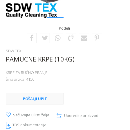
1
2
Podeli
SDW TEX
PAMUCNE KRPE (10KG)
KRPE ZA RUČNO PRANJE
Šifra artikla:
4150
POŠALJI UPIT
Sačuvajte u listi želja
Uporedite proizvod
TDS dokumentacija