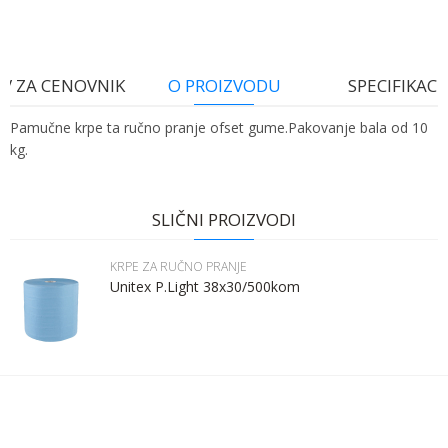
V ZA CENOVNIK
O PROIZVODU
SPECIFIKACI
Pamučne krpe ta ručno pranje ofset gume.Pakovanje bala od 10
kg.
Ime:
Karakteristika
Vrednost
Ime/Nadimak
Kategorija
KRPE ZA RUČNO PRANJE
SLIČNI PROIZVODI
Bruto težina za transport
10 kg
Prezime:
Email
KRPE ZA RUČNO PRANJE
Brend
SDW TEX
Unitex P.Light 38x30/500kom
Email:
Poruka
Kontakt telefon: