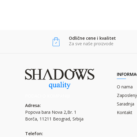
Anti-spam zaštita - izračunajte koliko je 2 + 3 :
POŠALJI
POŠALJI
Odlične cene i kvalitet
Za sve naše proizvode
INFORMAC
O nama
Zaposlenj
PODACI O KOMPANIJI
Saradnja
Adresa:
Popova bara Nova 2,Br. 1
Kontakt
Borča, 11211 Beograd, Srbija
Telefon: