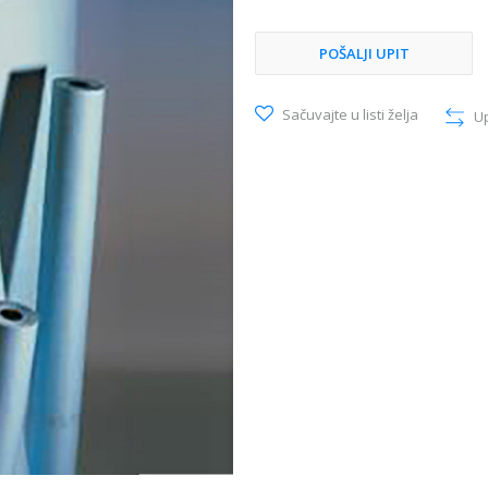
POŠALJI UPIT
Sačuvajte u listi želja
U