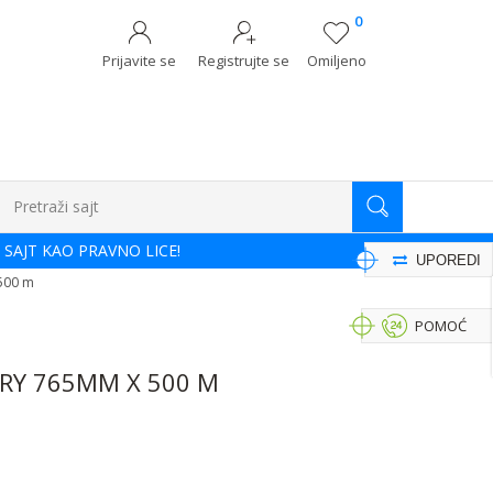
0
Prijavite se
Registrujte se
Omiljeno
Pretraži sajt
 SAJT KAO PRAVNO LICE!
UPOREDI
500 m
POMOĆ
RY 765MM X 500 M