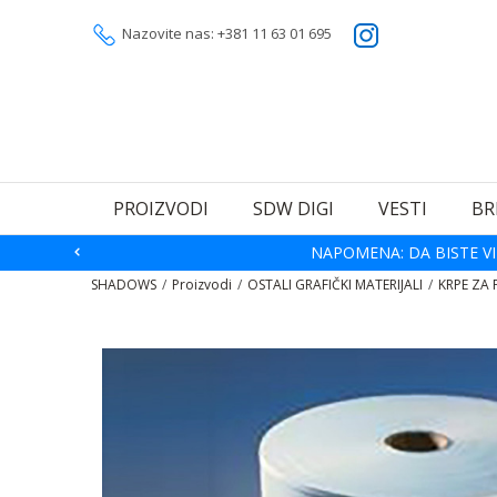
Nazovite nas: +381 11 63 01 695
PROIZVODI
SDW DIGI
VESTI
BR
NAPOMENA: DA BISTE VI
SHADOWS
Proizvodi
OSTALI GRAFIČKI MATERIJALI
KRPE ZA 