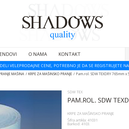
ENDOVI
O NAMA
KONTAKT
DELI VELEPRODAJNE CENE, POTREBNO JE DA SE REGISTRUJETE NA
PRANJE MAŠINA
KRPE ZA MAŠINSKO PRANJE
Pam.rol. SDW TEXDRY 765mm x 
SDW TEX
PAM.ROL. SDW TEXD
KRPE ZA MAŠINSKO PRANJE
Šifra artikla:
41031
Barkod:
4103.