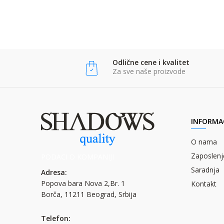
Anti-spam zaštita - izračunajte koliko je 9 - 4 :
POŠALJI
POŠALJI
Odlične cene i kvalitet
Za sve naše proizvode
INFORMAC
O nama
Zaposlenj
PODACI O KOMPANIJI
Saradnja
Adresa:
Popova bara Nova 2,Br. 1
Kontakt
Borča, 11211 Beograd, Srbija
Telefon: