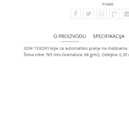
Podeli
O PROIZVODU
SPECIFIKACIJA
SDW TEXDRY krpe za automatsko pranje na mašinama Hei
Širina rolne 765 mm.Gramatura: 68 g/m2, Debljina: 0,30
Ime/Nadimak
Ime:
Karakteristika
Kategorija
Bruto težina za transport
Email:
Brend
Poruka
Komentar: