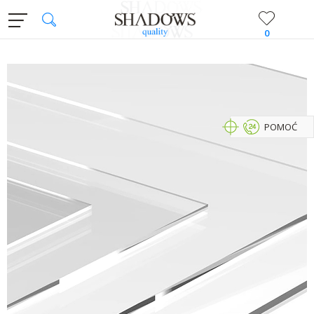
0
POMOĆ