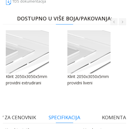
TDS dokumentacija
DOSTUPNO U VIŠE BOJA/PAKOVANJA:
Klirit 2050x3050x5mm
Klirit 2050x3050x5mm
providni extrudirani
providni liveni
V ZA CENOVNIK
SPECIFIKACIJA
KOMENTAR