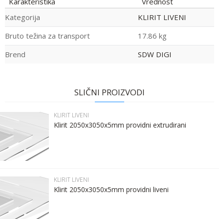
Karakteristika
Vrednost
Kategorija
KLIRIT LIVENI
Bruto težina za transport
17.86 kg
Brend
SDW DIGI
Ime:
Ime/Nadimak
SLIČNI PROIZVODI
Prezime:
Email
KLIRIT LIVENI
Klirit 2050x3050x5mm providni extrudirani
Email:
Poruka
Kontakt telefon:
KLIRIT LIVENI
Klirit 2050x3050x5mm providni liveni
Komentar: