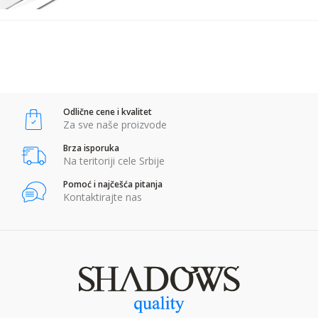
POŠALJI
Anti-spam zaštita - izračunajte koliko je 2 + 3 :
Odlične cene i kvalitet
POŠALJI
Za sve naše proizvode
Brza isporuka
Na teritoriji cele Srbije
Pomoć i najčešća pitanja
Kontaktirajte nas