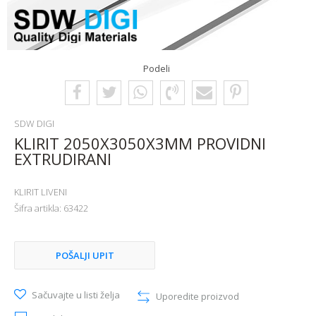
Podeli
SDW DIGI
KLIRIT 2050X3050X3MM PROVIDNI
EXTRUDIRANI
KLIRIT LIVENI
Šifra artikla:
63422
POŠALJI UPIT
Sačuvajte u listi želja
Uporedite proizvod