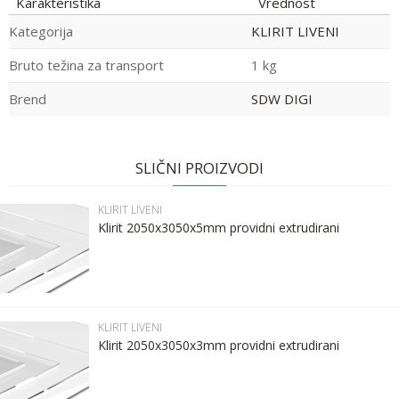
Karakteristika
Vrednost
Kategorija
KLIRIT LIVENI
Bruto težina za transport
1 kg
Brend
SDW DIGI
Ime:
Ime/Nadimak
SLIČNI PROIZVODI
Prezime:
Email
KLIRIT LIVENI
Klirit 2050x3050x5mm providni extrudirani
Email:
Poruka
Kontakt telefon:
KLIRIT LIVENI
Klirit 2050x3050x3mm providni extrudirani
Komentar: