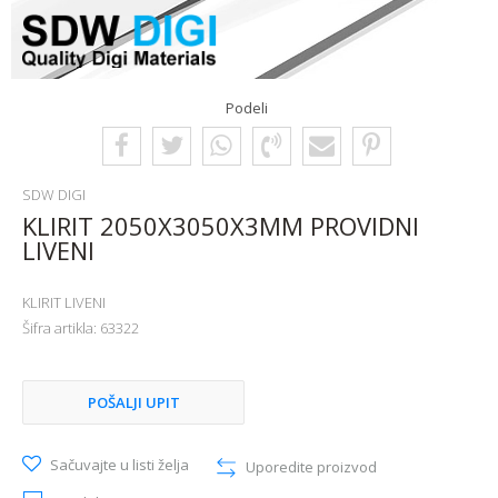
Podeli
SDW DIGI
KLIRIT 2050X3050X3MM PROVIDNI
LIVENI
KLIRIT LIVENI
Šifra artikla:
63322
POŠALJI UPIT
Sačuvajte u listi želja
Uporedite proizvod