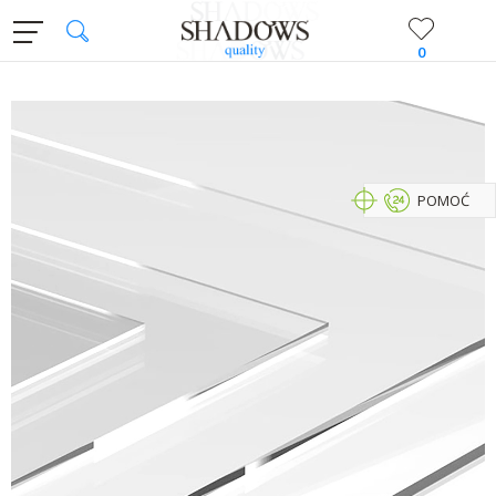
0
POMOĆ