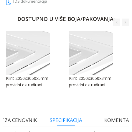
TDS dokumentacija
DOSTUPNO U VIŠE BOJA/PAKOVANJA:
Klirit 2050x3050x5mm
Klirit 2050x3050x3mm
providni extrudirani
providni extrudirani
V ZA CENOVNIK
SPECIFIKACIJA
KOMENTAR