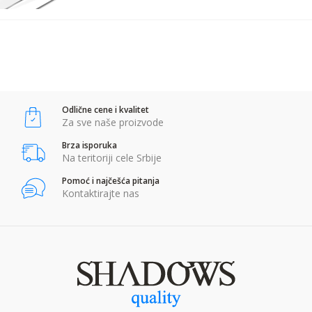
POŠALJI
Anti-spam zaštita - izračunajte koliko je 6 - 1 :
Odlične cene i kvalitet
POŠALJI
Za sve naše proizvode
Brza isporuka
Na teritoriji cele Srbije
Pomoć i najčešća pitanja
Kontaktirajte nas