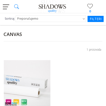
0
Sortiraj
FILTERI
CANVAS
1 proizvoda