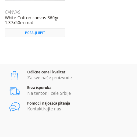
CANVAS
White Cotton canvas 360gr
1.37x50m mat
POŠALJI UPIT
Odlične cene i kvalitet
Za sve naše proizvode
Brza isporuka
Na teritoriji cele Srbije
Pomoć i najčešća pitanja
Kontaktirajte nas