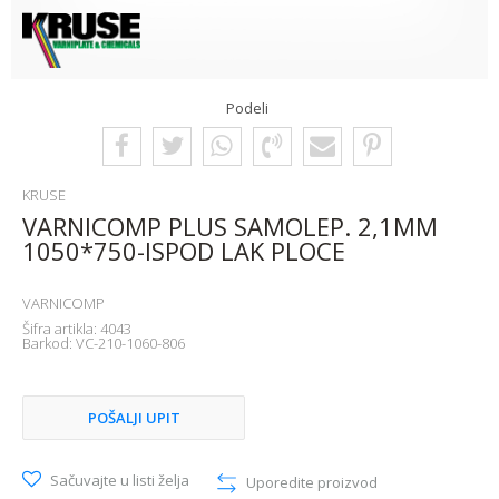
Podeli
KRUSE
VARNICOMP PLUS SAMOLEP. 2,1MM
1050*750-ISPOD LAK PLOCE
VARNICOMP
Šifra artikla:
4043
Barkod:
VC-210-1060-806
POŠALJI UPIT
Sačuvajte u listi želja
Uporedite proizvod