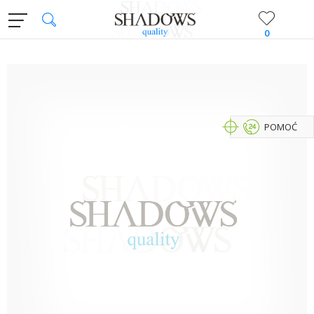
0
POMOĆ