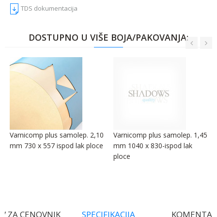
TDS dokumentacija
DOSTUPNO U VIŠE BOJA/PAKOVANJA:
Varnicomp plus samolep. 2,10
Varnicomp plus samolep. 1,45
mm 730 x 557 ispod lak ploce
mm 1040 x 830-ispod lak
ploce
V ZA CENOVNIK
SPECIFIKACIJA
KOMENTAR