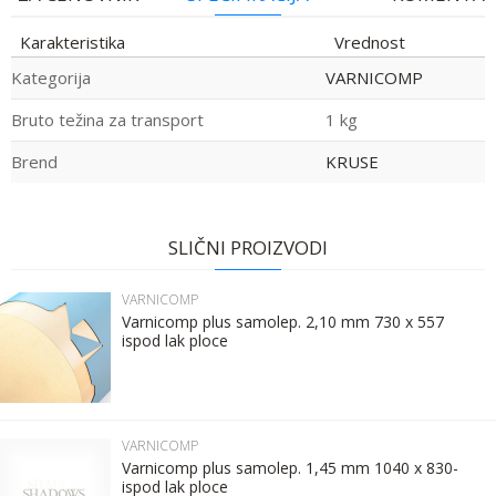
Karakteristika
Vrednost
Kategorija
VARNICOMP
Bruto težina za transport
1 kg
Brend
KRUSE
Ime:
Ime/Nadimak
SLIČNI PROIZVODI
Prezime:
Email
VARNICOMP
Varnicomp plus samolep. 2,10 mm 730 x 557
ispod lak ploce
Email:
Poruka
Kontakt telefon:
VARNICOMP
Varnicomp plus samolep. 1,45 mm 1040 x 830-
ispod lak ploce