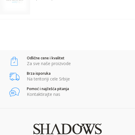
Komentar:
POŠALJI
Anti-spam zaštita - izračunajte koliko je 6 - 1 :
Odlične cene i kvalitet
POŠALJI
Za sve naše proizvode
Brza isporuka
Na teritoriji cele Srbije
Pomoć i najčešća pitanja
Kontaktirajte nas