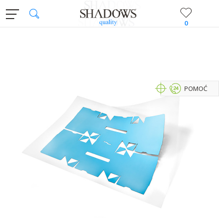
0
POMOĆ