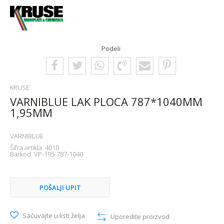
Podeli
KRUSE
VARNIBLUE LAK PLOCA 787*1040MM
1,95MM
VARNIBLUE
Šifra artikla:
4010
Barkod:
VP-195-787-1040
POŠALJI UPIT
Sačuvajte u listi želja
Uporedite proizvod