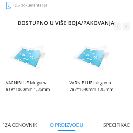
TDS dokumentacija
DOSTUPNO U VIŠE BOJA/PAKOVANJA:
VARNIBLUE lak guma
VARNIBLUE lak guma
819*1060mm 1,35mm
787*1040mm 1,95mm
V ZA CENOVNIK
O PROIZVODU
SPECIFIKACI