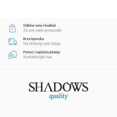
Anti-spam zaštita - izračunajte koliko je 2 + 3 :
Odlične cene i kvalitet
POŠALJI
Za sve naše proizvode
Brza isporuka
Na teritoriji cele Srbije
Pomoć i najčešća pitanja
Kontaktirajte nas
PODACI O KOMPANIJI