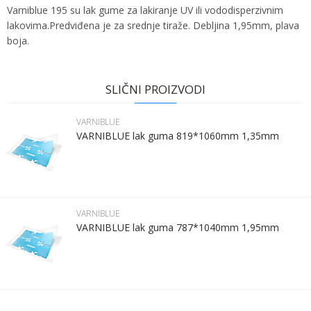
Varniblue 195 su lak gume za lakiranje UV ili vododisperzivnim
lakovima.Predviđena je za srednje tiraže. Debljina 1,95mm, plava
boja.
Ime:
Karakteristika
Vrednost
Ime/Nadimak
Kategorija
VARNIBLUE
SLIČNI PROIZVODI
Bruto težina za transport
1 kg
Prezime:
Email
VARNIBLUE
Brend
KRUSE
VARNIBLUE lak guma 819*1060mm 1,35mm
Email:
Poruka
Kontakt telefon:
VARNIBLUE
VARNIBLUE lak guma 787*1040mm 1,95mm
Komentar:
POŠALJI