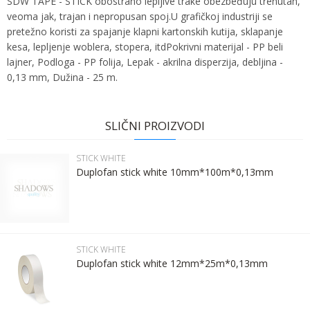
SDW TAPE - STICK obostrano lepljive trake obezbeđuju trenutan,
veoma jak, trajan i nepropusan spoj.U grafičkoj industriji se
pretežno koristi za spajanje klapni kartonskih kutija, sklapanje
kesa, lepljenje woblera, stopera, itdPokrivni materijal - PP beli
lajner, Podloga - PP folija, Lepak - akrilna disperzija, debljina -
0,13 mm, Dužina - 25 m.
Ime:
Karakteristika
Vrednost
Ime/Nadimak
Kategorija
STICK WHITE
SLIČNI PROIZVODI
Bruto težina za transport
1 kg
Prezime:
Email
STICK WHITE
Brend
SDW TAPE
Duplofan stick white 10mm*100m*0,13mm
Email:
Poruka
Kontakt telefon:
STICK WHITE
Duplofan stick white 12mm*25m*0,13mm
Komentar: