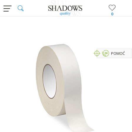
0
POMOĆ