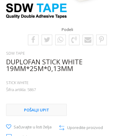
Podeli
SDW TAPE
DUPLOFAN STICK WHITE
19MM*25M*0,13MM
STICK WHITE
Šifra artikla:
5867
POŠALJI UPIT
Sačuvajte u listi želja
Uporedite proizvod