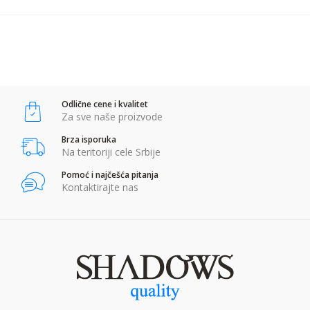
POŠALJI
Anti-spam zaštita - izračunajte koliko je 2 + 3 :
Odlične cene i kvalitet
POŠALJI
Za sve naše proizvode
Brza isporuka
Na teritoriji cele Srbije
Pomoć i najčešća pitanja
Kontaktirajte nas