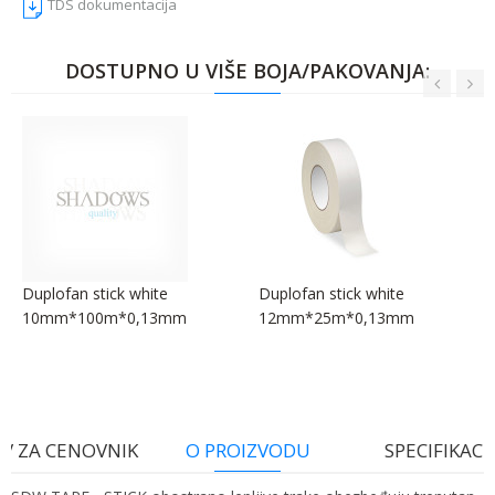
TDS dokumentacija
DOSTUPNO U VIŠE BOJA/PAKOVANJA:
Duplofan stick white
Duplofan stick white
10mm*100m*0,13mm
12mm*25m*0,13mm
V ZA CENOVNIK
O PROIZVODU
SPECIFIKACI