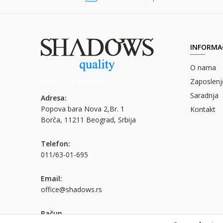
INFORMAC
O nama
Zaposlenj
PODACI O KOMPANIJI
Saradnja
Adresa:
Popova bara Nova 2,Br. 1
Kontakt
Borča, 11211 Beograd, Srbija
Telefon:
011/63-01-695
Email:
office@shadows.rs
Račun