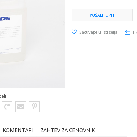
POŠALJI UPIT
Sačuvajte u listi želja
U
deli
KOMENTARI
ZAHTEV ZA CENOVNIK