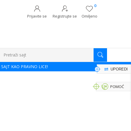
0
Prijavite se
Registrujte se
Omiljeno
Pretraži sajt
 SAJT KAO PRAVNO LICE!
UPOREDI
POMOĆ