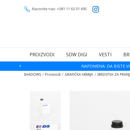
Nazovite nas: +381 11 63 01 695
PROIZVODI
SDW DIGI
VESTI
BR
NAPOMENA: DA BISTE VI
SHADOWS
Proizvodi
GRAFIČKA HEMIJA
SREDSTVA ZA PRANJE