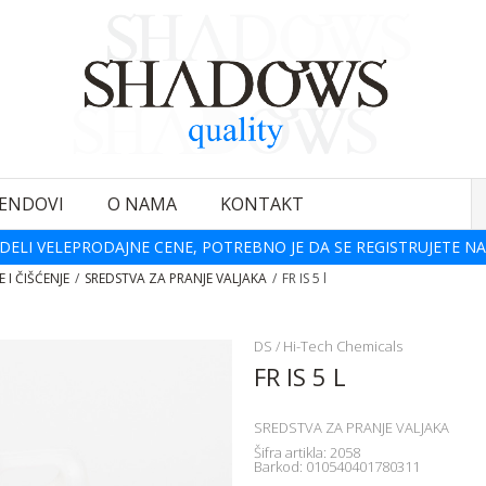
ENDOVI
O NAMA
KONTAKT
DELI VELEPRODAJNE CENE, POTREBNO JE DA SE REGISTRUJETE NA
 I ČIŠĆENJE
SREDSTVA ZA PRANJE VALJAKA
FR IS 5 l
DS / Hi-Tech Chemicals
FR IS 5 L
SREDSTVA ZA PRANJE VALJAKA
Šifra artikla:
2058
Barkod:
010540401780311