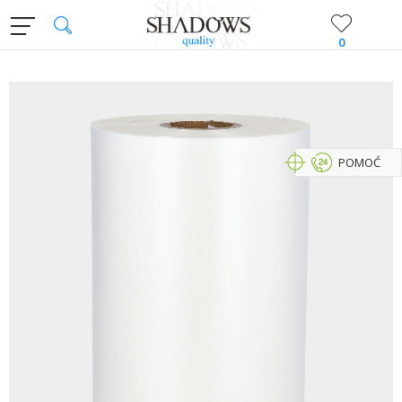
0
POMOĆ