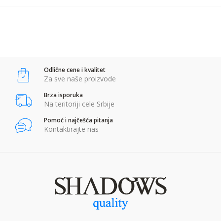
POŠALJI
Anti-spam zaštita - izračunajte koliko je 9 - 4 :
Odlične cene i kvalitet
POŠALJI
Za sve naše proizvode
Brza isporuka
Na teritoriji cele Srbije
Pomoć i najčešća pitanja
Kontaktirajte nas