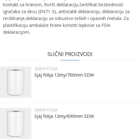
kontakt sa hranom, RoHS deklaraciju,Sertifikat bezbednosti
igračaka za decu (EN71-3), antistatik deklaraciju, deklaraciju za
recikliranje,deklaraciju za odsustvo teških i opasnih metala. Za
plastifikaciju ambalaže hrane koristiti lepkove sa FDA
deklaracijom.
Ime:
Karakteristika
Vrednost
Ime/Nadimak
Kategorija
SJAJNA FOLIJA
SLIČNI PROIZVODI
Bruto težina za transport
21 kg
Prezime:
Email
SJAJNA FOLIJA
Brend
DERPROSA
Sjaj folija 12my/700mm SDW
Email:
Poruka
Kontakt telefon:
SJAJNA FOLIJA
Sjaj folija 12my/690mm SDW
Komentar: