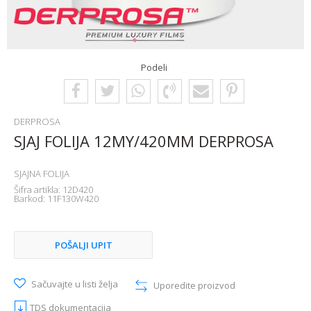
Podeli
DERPROSA
SJAJ FOLIJA 12MY/420MM DERPROSA
SJAJNA FOLIJA
Šifra artikla:
12D420
Barkod:
11F130W420
POŠALJI UPIT
Sačuvajte u listi želja
Uporedite proizvod
TDS dokumentacija