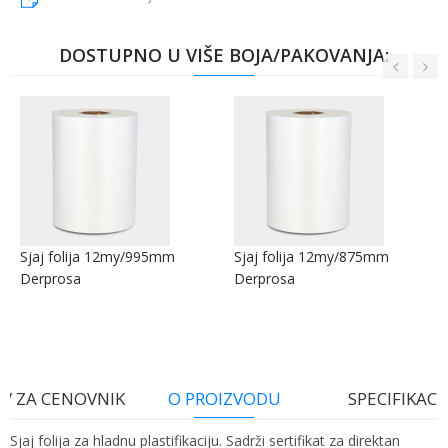
DOSTUPNO U VIŠE BOJA/PAKOVANJA:
Sjaj folija 12my/995mm
Sjaj folija 12my/875mm
Derprosa
Derprosa
V ZA CENOVNIK
O PROIZVODU
SPECIFIKACI
Sjaj folija za hladnu plastifikaciju. Sadrži sertifikat za direktan