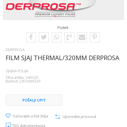
Podeli
DERPROSA
FILM SJAJ THERMAL/320MM DERPROSA
SJAJNA FOLIJA
Šifra artikla:
24D320
Barkod:
22F230W320
POŠALJI UPIT
Sačuvajte u listi želja
Uporedite proizvod
TDS dokumentacija