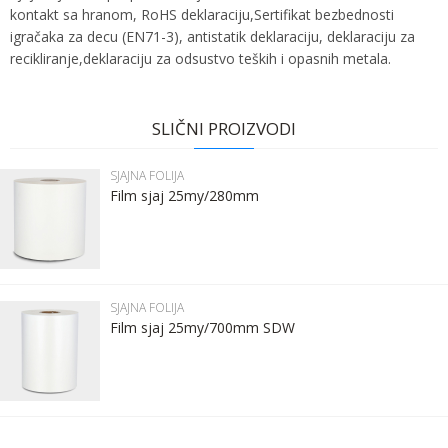
kontakt sa hranom, RoHS deklaraciju,Sertifikat bezbednosti
igračaka za decu (EN71-3), antistatik deklaraciju, deklaraciju za
recikliranje,deklaraciju za odsustvo teških i opasnih metala.
Ime:
Karakteristika
Vrednost
Ime/Nadimak
Kategorija
SJAJNA FOLIJA
SLIČNI PROIZVODI
Bruto težina za transport
24.32 kg
Prezime:
Email
SJAJNA FOLIJA
Brend
DERPROSA
Film sjaj 25my/280mm
Email:
Poruka
Kontakt telefon:
SJAJNA FOLIJA
Film sjaj 25my/700mm SDW
Komentar:
POŠALJI