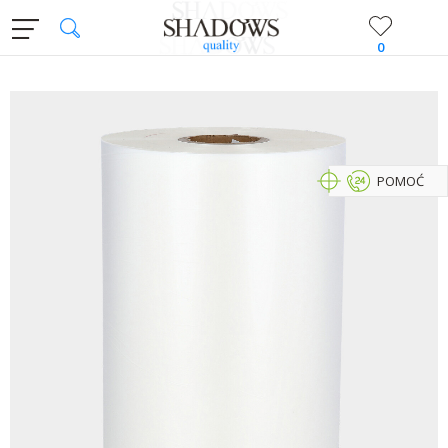
0
POMOĆ