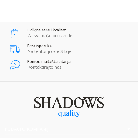
Anti-spam zaštita - izračunajte koliko je 6 - 1 :
Odlične cene i kvalitet
POŠALJI
Za sve naše proizvode
Brza isporuka
Na teritoriji cele Srbije
Pomoć i najčešća pitanja
Kontaktirajte nas
PODACI O KOMPANIJI