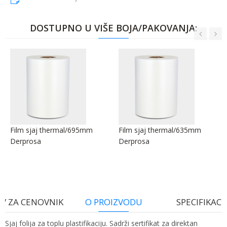
DOSTUPNO U VIŠE BOJA/PAKOVANJA:
Film sjaj thermal/695mm
Film sjaj thermal/635mm
Derprosa
Derprosa
V ZA CENOVNIK
O PROIZVODU
SPECIFIKACI
Sjaj folija za toplu plastifikaciju. Sadrži sertifikat za direktan