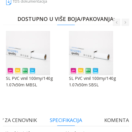
TDS dokumentacija
DOSTUPNO U VIŠE BOJA/PAKOVANJA:
SL PVC vinil 100my/140g
SL PVC vinil 100my/140g
1.07x50m MBSL
1.07x50m SBSL
V ZA CENOVNIK
SPECIFIKACIJA
KOMENTAR