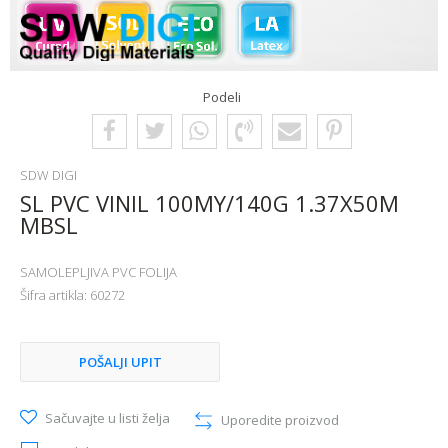
Podeli
SDW DIGI
SL PVC VINIL 100MY/140G 1.37X50M
MBSL
SAMOLEPLJIVA PVC FOLIJA
Šifra artikla:
60272
POŠALJI UPIT
Sačuvajte u listi želja
Uporedite proizvod