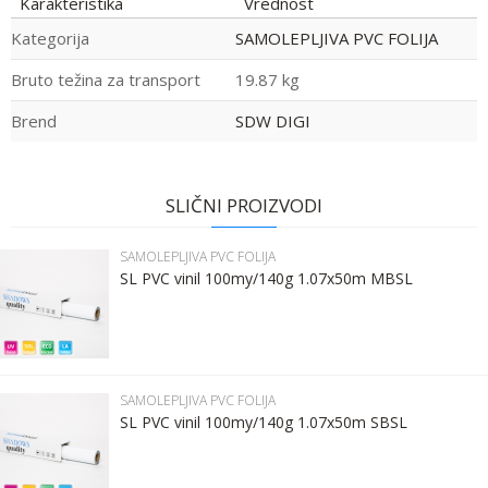
Karakteristika
Vrednost
Kategorija
SAMOLEPLJIVA PVC FOLIJA
Bruto težina za transport
19.87 kg
Brend
SDW DIGI
Ime:
Ime/Nadimak
SLIČNI PROIZVODI
Prezime:
Email
SAMOLEPLJIVA PVC FOLIJA
SL PVC vinil 100my/140g 1.07x50m MBSL
Email:
Poruka
Kontakt telefon:
SAMOLEPLJIVA PVC FOLIJA
SL PVC vinil 100my/140g 1.07x50m SBSL
Komentar: