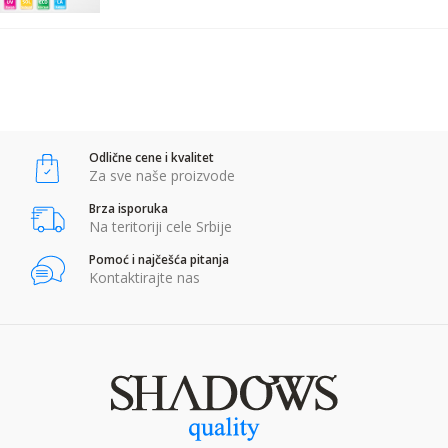
POŠALJI
Anti-spam zaštita - izračunajte koliko je 9 - 4 :
Odlične cene i kvalitet
POŠALJI
Za sve naše proizvode
Brza isporuka
Na teritoriji cele Srbije
Pomoć i najčešća pitanja
Kontaktirajte nas