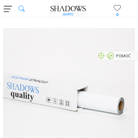
0
POMOĆ