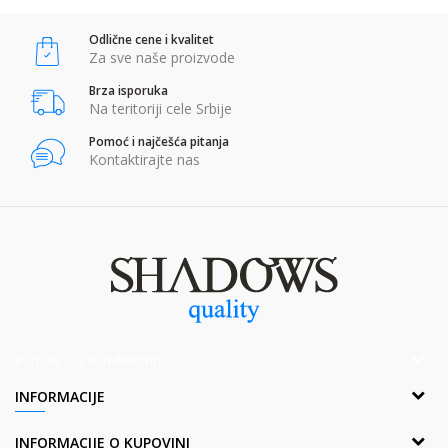
Odlične cene i kvalitet
Za sve naše proizvode
Brza isporuka
Na teritoriji cele Srbije
Pomoć i najčešća pitanja
Kontaktirajte nas
PODACI O KOMPANIJI
Adresa:
INFORMACIJE
Popova bara Nova 2,Br. 1
Borča, 11211 Beograd, Srbija
O nama
INFORMACIJE O KUPOVINI