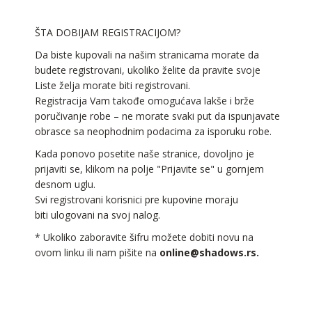
ŠTA DOBIJAM REGISTRACIJOM?
Da biste kupovali na našim stranicama morate da
budete registrovani, ukoliko želite da pravite svoje
Liste želja morate biti registrovani.
Registracija Vam takođe omogućava lakše i brže
poručivanje robe – ne morate svaki put da ispunjavate
obrasce sa neophodnim podacima za isporuku robe.
Kada ponovo posetite naše stranice, dovoljno je
prijaviti se, klikom na polje "Prijavite se" u gornjem
desnom uglu.
Svi registrovani korisnici pre kupovine moraju
biti ulogovani na svoj nalog.
* Ukoliko zaboravite šifru možete dobiti novu na
ovom linku ili nam pišite na
online@shadows.rs
.