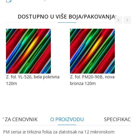
DOSTUPNO U VIŠE BOJA/PAKOVANJA:
Z. fol. YL-520, bela pokrivna
Z. fol. PM20-90B, nova
120m
bronza 120m
V ZA CENOVNIK
O PROIZVODU
SPECIFIKACI
PM serija je tirkizna folija za zlatotisak na 12 mikronskom