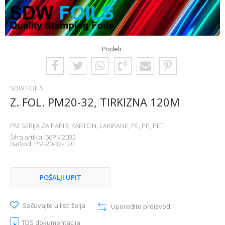
Podeli
SDW FOILS
Z. FOL. PM20-32, TIRKIZNA 120M
PM SERIJA ZA PAPIR, KARTON, LAKIRANE, PE, PP, PET
Šifra artikla:
56PM2032
Barkod:
PM-20-32-120
POŠALJI UPIT
Sačuvajte u listi želja
Uporedite proizvod
TDS dokumentacija