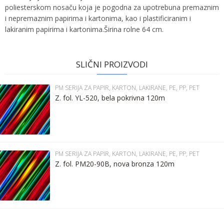
poliesterskom nosaču koja je pogodna za upotrebuna premaznim
i nepremaznim papirima i kartonima, kao i plastificiranim i
lakiranim papirima i kartonima.Širina rolne 64 cm.
Ime:
Karakteristika
Vrednost
Ime/Nadimak
PM SERIJA ZA PAPIR, KARTON, LAKIRANE,
Kategorija
SLIČNI PROIZVODI
PE, PP, PET
Prezime:
Email
Bruto težina za
PM SERIJA ZA PAPIR, KARTON, LAKIRANE, PE, PP, PET
1.54 kg
transport
Z. fol. YL-520, bela pokrivna 120m
Email:
Brend
SDW FOILS
Poruka
Kontakt telefon:
PM SERIJA ZA PAPIR, KARTON, LAKIRANE, PE, PP, PET
Z. fol. PM20-90B, nova bronza 120m
Komentar:
POŠALJI