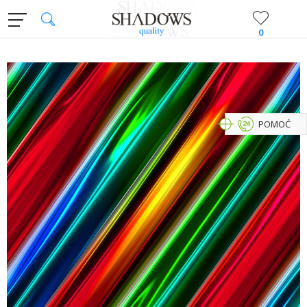
0
POMOĆ