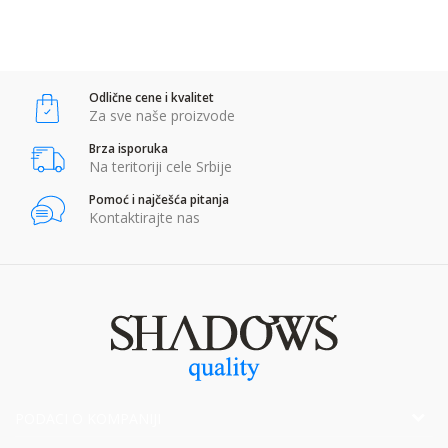
Anti-spam zaštita - izračunajte koliko je 4 + 1 :
Odlične cene i kvalitet
POŠALJI
Za sve naše proizvode
Brza isporuka
Na teritoriji cele Srbije
Pomoć i najčešća pitanja
Kontaktirajte nas
PODACI O KOMPANIJI