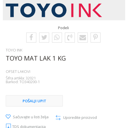
Podeli
TOYO INK
TOYO MAT LAK 1 KG
OFSET LAKOVI
Šifra artikla:
32021
Barkod:
TO340200-1
POŠALJI UPIT
Sačuvajte u listi želja
Uporedite proizvod
TDS dokumentacija