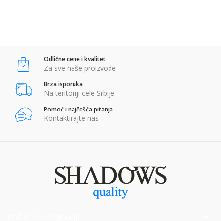
POŠALJI
Anti-spam zaštita - izračunajte koliko je 9 - 4 :
Odlične cene i kvalitet
POŠALJI
Za sve naše proizvode
Brza isporuka
Na teritoriji cele Srbije
Pomoć i najčešća pitanja
Kontaktirajte nas
PODACI O KOMPANIJI