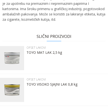
je za upotrebu na premaznim i nepremaznim papirima I
kartonima. Ima široku primenu u grafičkoj industriji, pogotovokod
ambalažnih pakovanja. Može se koristiti za lakiranje etiketa, kutija
za cigarete, kozmetičkih kutija, itd.
Ime:
Karakteristika
Vrednost
Ime/Nadimak
Kategorija
OFSET LAKOVI
SLIČNI PROIZVODI
Bruto težina za transport
1.19 kg
Prezime:
Email
OFSET LAKOVI
Brend
TOYO INK
TOYO MAT LAK 2,5 kg
Email:
Poruka
Kontakt telefon:
OFSET LAKOVI
TOYO VISOKO SJAJNI LAK 0,8 kg
Komentar: