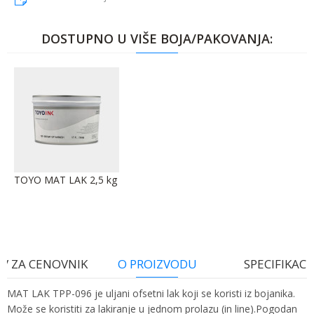
DOSTUPNO U VIŠE BOJA/PAKOVANJA:
TOYO MAT LAK 2,5 kg
V ZA CENOVNIK
O PROIZVODU
SPECIFIKACI
MAT LAK TPP-096 je uljani ofsetni lak koji se koristi iz bojanika.
Može se koristiti za lakiranje u jednom prolazu (in line).Pogodan