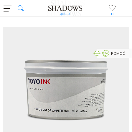
0
POMOĆ